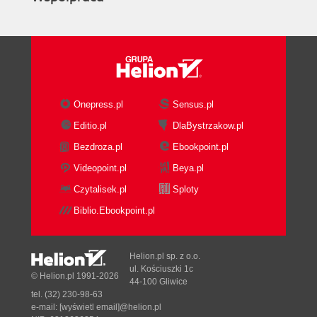
Onepress.pl
Sensus.pl
Editio.pl
DlaBystrzakow.pl
Bezdroza.pl
Ebookpoint.pl
Videopoint.pl
Beya.pl
Czytalisek.pl
Sploty
Biblio.Ebookpoint.pl
Helion.pl sp. z o.o.
ul. Kościuszki 1c
© Helion.pl 1991-2026
44-100 Gliwice
tel. (32) 230-98-63
e-mail:
[wyświetl email]@helion.pl