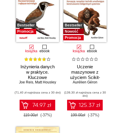
Bestseller
Bestseller
Promocja
Nowość
Promocja
książka
ebook
książka
ebook
Inżynieria danych
Uczenie
w praktyce.
maszynowe z
Kluczowe
użyciem Scikit-
Joe Reis
koncepcje i
,
Matt Housley
Learn i PyTorch.
Aurélien Géron
najlepsze
Koncepcje,
(71,40 zł najniższa cena z 30 dni)
technologie
(139,30 zł najniższa cena z 30
narzędzia i techniki
dni)
umożliwiające
konstruowanie
74.97 zł
125.37 zł
inteligentnych
systemów
119.00zł
(-37%)
199.00zł
(-37%)