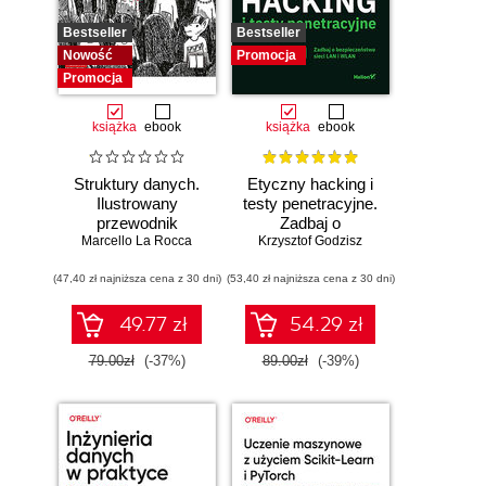
Bestseller
Bestseller
Nowość
Promocja
Promocja
książka
ebook
książka
ebook
Struktury danych.
Etyczny hacking i
Ilustrowany
testy penetracyjne.
przewodnik
Zadbaj o
Marcello La Rocca
bezpieczeństwo
Krzysztof Godzisz
sieci LAN i WLAN
(47,40 zł najniższa cena z 30 dni)
(53,40 zł najniższa cena z 30 dni)
49.77 zł
54.29 zł
79.00zł
(-37%)
89.00zł
(-39%)