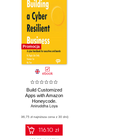
Promocja
ebook
Build Customized
Apps with Amazon
Honeycode.
Quickly create
Aniruddha Loya
interactive web and
(96,75 zł najniższa cena z 30 dni)
mobile apps for
your teams without
programming
116.10 zł