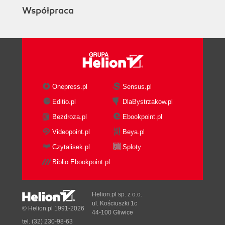
Współpraca
Onepress.pl
Sensus.pl
Editio.pl
DlaBystrzakow.pl
Bezdroza.pl
Ebookpoint.pl
Videopoint.pl
Beya.pl
Czytalisek.pl
Sploty
Biblio.Ebookpoint.pl
Helion.pl sp. z o.o.
ul. Kościuszki 1c
© Helion.pl 1991-2026
44-100 Gliwice
tel. (32) 230-98-63