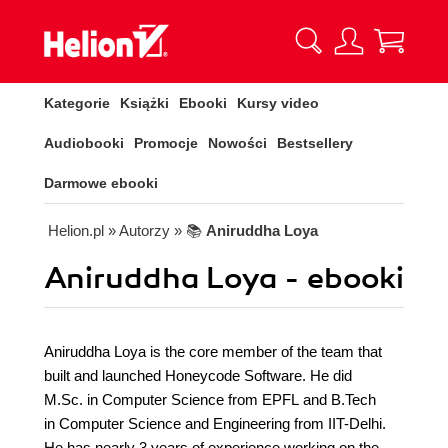
Kategorie
Książki
Ebooki
Kursy video
Audiobooki
Promocje
Nowości
Bestsellery
Darmowe ebooki
Helion.pl
» Autorzy
» 📚
Aniruddha Loya
Aniruddha Loya - ebooki
Aniruddha Loya is the core member of the team that
built and launched Honeycode Software. He did
M.Sc. in Computer Science from EPFL and B.Tech
in Computer Science and Engineering from IIT-Delhi.
He has nearly 3 years of experience working on the