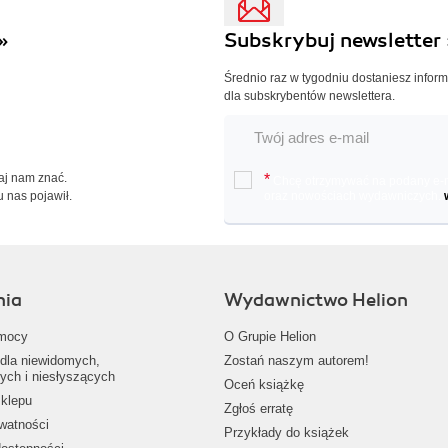
»
Subskrybuj newsletter 
Średnio raz w tygodniu dostaniesz infor
dla subskrybentów newslettera.
Daj nam znać.
*
Chcę otrzymywać na podany e-ma
u nas pojawił.
oraz nowościach wydawniczych.
nia
Wydawnictwo Helion
mocy
O Grupie Helion
dla niewidomych,
Zostań naszym autorem!
ych i niesłyszących
Oceń książkę
klepu
Zgłoś erratę
ywatności
Przykłady do książek