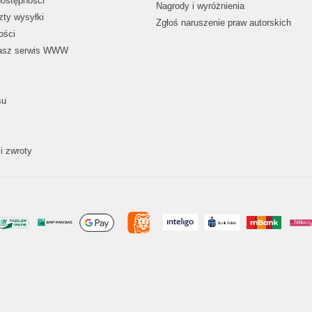
dostępności
Nagrody i wyróżnienia
zty wysyłki
Zgłoś naruszenie praw autorskich
ości
nasz serwis WWW
su
i zwroty