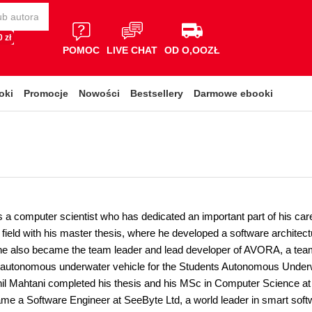
 zł
POMOC
LIVE CHAT
OD O,OOZŁ
oki
Promocje
Nowości
Bestsellery
Darmowe ebooki
s a computer scientist who has dedicated an important part of his care
e field with his master thesis, where he developed a software archite
, he also became the team leader and lead developer of AVORA, a team
 autonomous underwater vehicle for the Students Autonomous Under
il Mahtani completed his thesis and his MSc in Computer Science at
me a Software Engineer at SeeByte Ltd, a world leader in smart soft