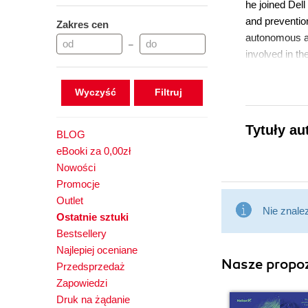
he joined Del
and preventio
Zakres cen
autonomous an
–
involved in t
development a
achieved the 
Wyczyść
His profession
operating syst
Tytuły au
BLOG
problems at h
eBooki za 0,00zł
dealing with C
Nowości
developed sev
Promocje
Outlet
Nie znale
Ostatnie sztuki
Bestsellery
Najlepiej oceniane
Nasze propoz
Przedsprzedaż
Zapowiedzi
Druk na żądanie