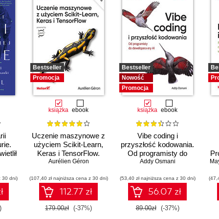
Bestseller
Bestseller
Be
Promocja
Nowość
Pr
Promocja
książka
ebook
książka
ebook
ii
Uczenie maszynowe z
Vibe coding i
rie.
użyciem Scikit-Learn,
przyszłość kodowania.
ietlił
Keras i TensorFlow.
Od programisty do
Pr
m w
Aurélien Géron
Wydanie III
dewelopera ery AI
Addy Osmani
Ma
o
i
mo
 30 dni)
(107,40 zł najniższa cena z 30 dni)
(53,40 zł najniższa cena z 30 dni)
(47,
ł
112.77 zł
56.07 zł
)
179.00zł
(-37%)
89.00zł
(-37%)