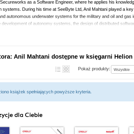
l Secureworks as a Software Engineer, where he applies his knowledge
n systems. During his time at SeeByte Ltd, Anil Mahtani played a key 
d autonomous underwater systems for the military and oil and gas ind
he development of autonomy systems, the design of distributed softwar
nd also contributed in providing Computer Vision solutions for front-
position of project manager, managing a team of engineers developing 
al interests lie mainly in software engineering, algorithms, data stru
ems. Anil's main role in robotics is to provide efficient and robust sof
tora: Anil Mahtani dostępne w księgarni Helion
and but also foreseeing future problems or possible enhancements. G
omputer Vision, machine learning, or control problems. Anil has also 
Pokaż produkty:
Wszystkie
eral Arduino libraries, which he has contributed back to the communi
ziono książek spełniających powyższe kryteria.
ycje dla Ciebie