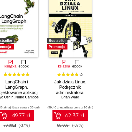
stseller
Bestseller
omocja
Promocja
książka
ebook
książka
ebook
LangChain i
Jak działa Linux.
LangGraph.
Podręcznik
ojektowanie aplikacji
administratora.
yo Oshin
partych na dużych
,
Nuno Campos
Wydanie III
Brian Ward
delach językowych
40 zł najniższa cena z 30 dni)
w praktyce
(59,40 zł najniższa cena z 30 dni)
49.77 zł
62.37 zł
79.00zł
(-37%)
99.00zł
(-37%)