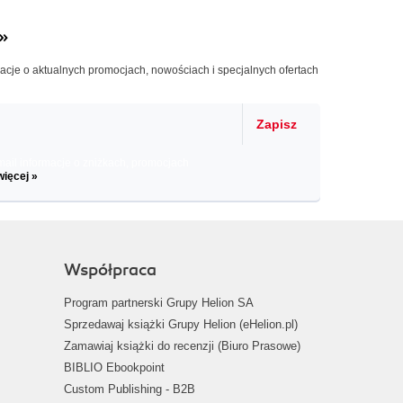
»
macje o aktualnych promocjach, nowościach i specjalnych ofertach
Zapisz
il informacje o zniżkach, promocjach
więcej »
Współpraca
Program partnerski Grupy Helion SA
Sprzedawaj książki Grupy Helion (eHelion.pl)
Zamawiaj książki do recenzji (Biuro Prasowe)
BIBLIO Ebookpoint
Custom Publishing - B2B