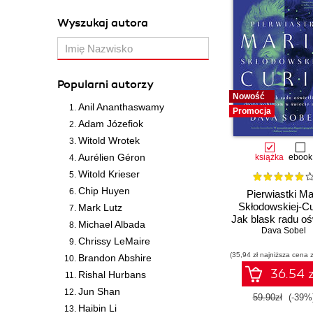
Wyszukaj autora
Popularni autorzy
Nowość
Anil Ananthaswamy
Promocja
Adam Józefiok
Witold Wrotek
Aurélien Géron
książka
ebook
Witold Krieser
Chip Huyen
Pierwiastki Mar
Skłodowskiej-Cu
Mark Lutz
Jak blask radu ośw
Michael Albada
drogę kobieto
Dava Sobel
Chrissy LeMaire
świecie nauk
(35,94 zł najniższa cena z
Brandon Abshire
36.54 z
Rishal Hurbans
Jun Shan
59.90zł
(-39%
Haibin Li