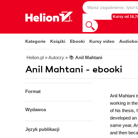
Kursy od 16,70
Kategorie
Książki
Ebooki
Kursy video
Audiobo
Helion.pl
» Autorzy
» 📚
Anil Mahtani
Anil Mahtani - ebooki
Format
Anil Mahtani i
working in th
Wydawca
of his thesis
developed an
same year, An
Język publikacji
and then beca