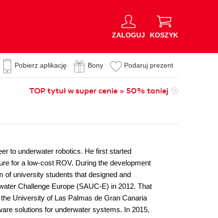
ZALOGUJ
KOSZYK
Pobierz aplikację
Bony
Podaruj prezent
TOP tytuł w super cenie » 50% taniej
er to underwater robotics. He first started
cture for a low-cost ROV. During the development
 of university students that designed and
water Challenge Europe (SAUC-E) in 2012. That
 the University of Las Palmas de Gran Canaria
ware solutions for underwater systems. In 2015,