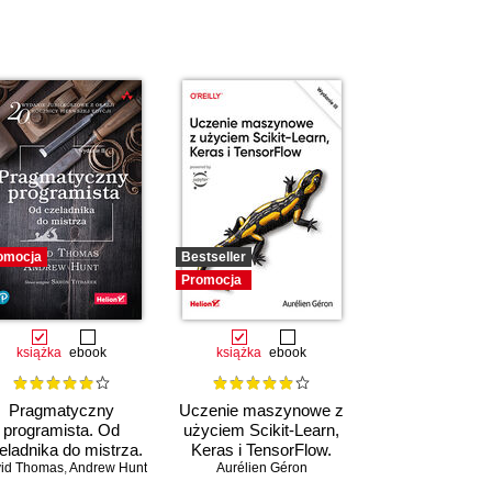
omocja
Bestseller
Promocja
książka
ebook
książka
ebook
Pragmatyczny
Uczenie maszynowe z
programista. Od
użyciem Scikit-Learn,
eladnika do mistrza.
Keras i TensorFlow.
id Thomas
Wydanie II
,
Andrew Hunt
Aurélien Géron
Wydanie III