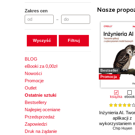
Nasze propoz
Zakres cen
–
Wyczyść
BLOG
eBooki za 0,00zł
Bestseller
Nowości
Promocja
Promocje
Outlet
Ostatnie sztuki
książka
ebook
Bestsellery
Najlepiej oceniane
Inżynieria AI. Two
Przedsprzedaż
aplikacji z
wykorzystaniem m
Zapowiedzi
bazowych
Chip Huyen
Druk na żądanie