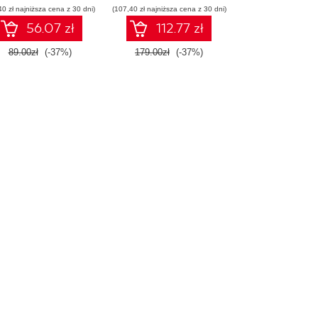
40 zł najniższa cena z 30 dni)
(107,40 zł najniższa cena z 30 dni)
56.07 zł
112.77 zł
89.00zł
(-37%)
179.00zł
(-37%)