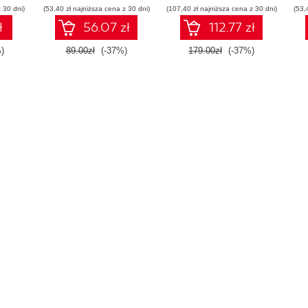
 30 dni)
(53,40 zł najniższa cena z 30 dni)
(107,40 zł najniższa cena z 30 dni)
(53,
ł
56.07 zł
112.77 zł
)
89.00zł
(-37%)
179.00zł
(-37%)