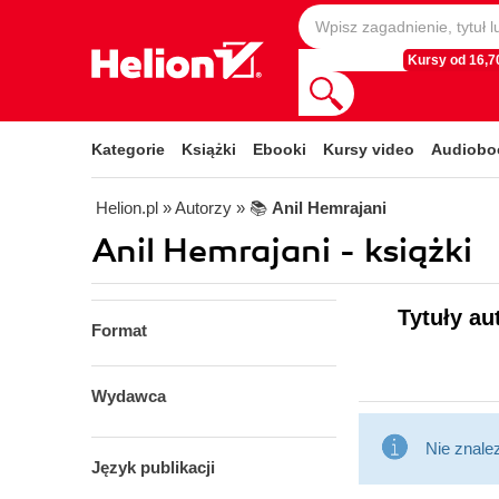
Kursy od 16,70
Kategorie
Książki
Ebooki
Kursy video
Audiobo
Helion.pl
» Autorzy
» 📚
Anil Hemrajani
Anil Hemrajani - książki
Tytuły au
Format
Wydawca
Nie znale
Język publikacji