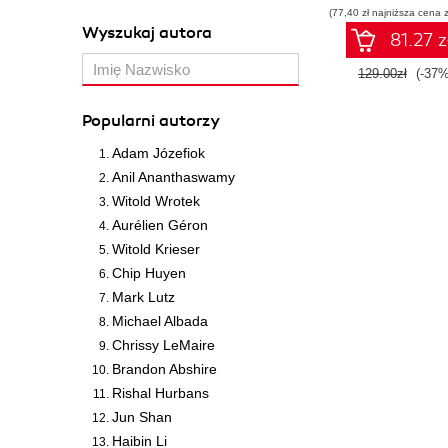
(77,40 zł najniższa cena z
Wyszukaj autora
81.27 z
129.00zł
(-37%
Popularni autorzy
Adam Józefiok
Anil Ananthaswamy
Witold Wrotek
Aurélien Géron
Witold Krieser
Chip Huyen
Mark Lutz
Michael Albada
Chrissy LeMaire
Brandon Abshire
Rishal Hurbans
Jun Shan
Haibin Li