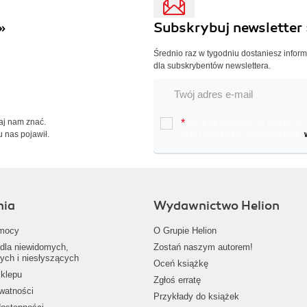
»
Subskrybuj newsletter 
Średnio raz w tygodniu dostaniesz infor
dla subskrybentów newslettera.
Daj nam znać.
*
Chcę otrzymywać na podany e-ma
u nas pojawił.
oraz nowościach wydawniczych.
nia
Wydawnictwo Helion
mocy
O Grupie Helion
dla niewidomych,
Zostań naszym autorem!
ych i niesłyszących
Oceń książkę
klepu
Zgłoś erratę
ywatności
Przykłady do książek