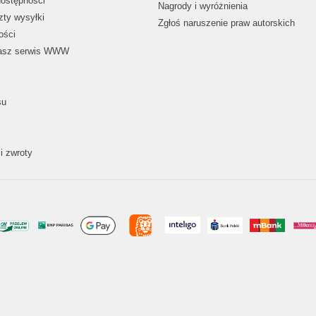
dostępności
Nagrody i wyróżnienia
zty wysyłki
Zgłoś naruszenie praw autorskich
ości
nasz serwis WWW
su
i zwroty