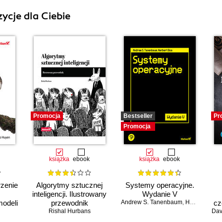
ycje dla Ciebie
Promocja
Bestseller
Pr
Promocja
książka
ebook
książka
ebook
rzenie
Algorytmy sztucznej
Systemy operacyjne.
inteligencji. Ilustrowany
Wydanie V
odeli
przewodnik
Andrew S. Tanenbaum
,
Herbert Bos
cz
Rishal Hurbans
Dav