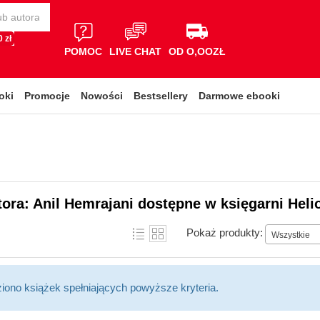
 zł
POMOC
LIVE CHAT
OD O,OOZŁ
oki
Promocje
Nowości
Bestsellery
Darmowe ebooki
tora: Anil Hemrajani dostępne w księgarni Heli
Pokaż produkty:
Wszystkie
ziono książek spełniających powyższe kryteria.