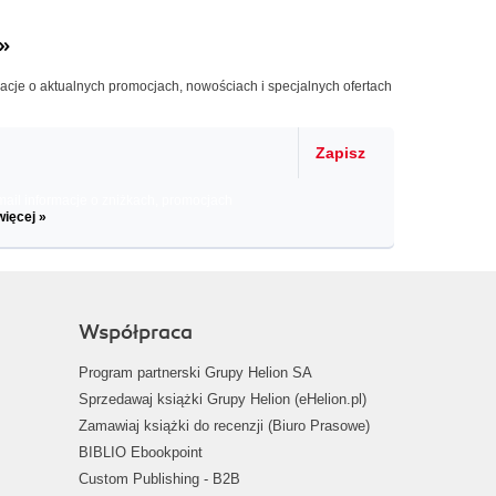
»
macje o aktualnych promocjach, nowościach i specjalnych ofertach
Zapisz
il informacje o zniżkach, promocjach
więcej »
Współpraca
Program partnerski Grupy Helion SA
Sprzedawaj książki Grupy Helion (eHelion.pl)
Zamawiaj książki do recenzji (Biuro Prasowe)
BIBLIO Ebookpoint
Custom Publishing - B2B