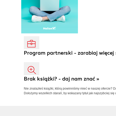
Program partnerski - zarabiaj więcej 
Brak książki? - daj nam znać »
Nie znalazłeś książki, którą powinniśmy mieć w naszej ofercie? 
Dołożymy wszelkich starań, by wskazany tytuł jak najszybciej się 