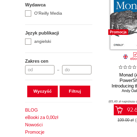
Wydawca
O'Reilly Media
Promocja
Język publikacji
angielski
ebo
Zakres cen
–
Monad 
PowerShe
Introducing
Wyczyść
Command Sh
Andy Oak
Langua
(65,40 zł najniższa 
92.6
BLOG
eBooki za 0,00zł
109.00 zł
Nowości
Promocje