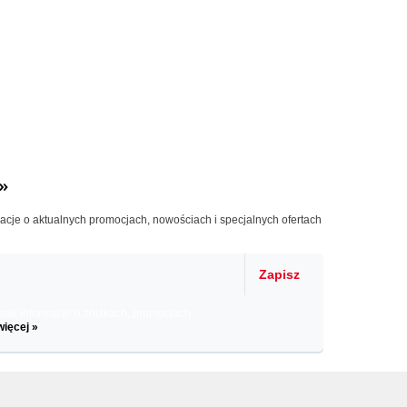
»
macje o aktualnych promocjach, nowościach i specjalnych ofertach
Zapisz
il informacje o zniżkach, promocjach
więcej »