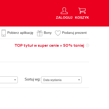
ZALOGUJ
KOSZYK
Pobierz aplikację
Bony
Podaruj prezent
TOP tytuł w super cenie » 50% taniej
Data wydania
Sortuj wg:
Data wydania