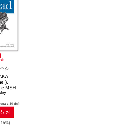
ok
(AKA
ll).
 the MSH
ell and
ley
ge
cena z 30 dni)
5 zł
(-15%)