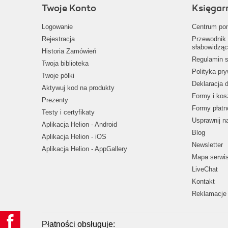
Twoje Konto
Księgar
Logowanie
Centrum po
Rejestracja
Przewodnik 
słabowidząc
Historia Zamówień
Regulamin s
Twoja biblioteka
Polityka pr
Twoje półki
Deklaracja 
Aktywuj kod na produkty
Formy i kos
Prezenty
Formy płatn
Testy i certyfikaty
Usprawnij 
Aplikacja Helion - Android
Blog
Aplikacja Helion - iOS
Newsletter
Aplikacja Helion - AppGallery
Mapa serwi
LiveChat
Kontakt
Reklamacje 
Płatności obsługuje: