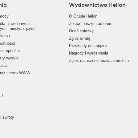
nia
Wydawnictwo Helion
mocy
O Grupie Helion
dla niewidomych,
Zostań naszym autorem!
ych i niesłyszących
Oceń książkę
klepu
Zgłoś erratę
ywatności
Przykłady do książek
dostępności
Nagrody i wyróżnienia
zty wysyłki
Zgłoś naruszenie praw autorskich
ości
nasz serwis WWW
su
i zwroty