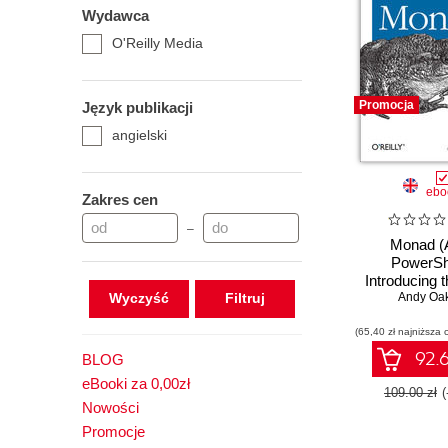
Wydawca
O'Reilly Media
Promocja
Język publikacji
angielski
ebo
Zakres cen
–
Monad 
PowerShe
Introducing
Wyczyść
Command Sh
Andy Oak
Langua
(65,40 zł najniższa 
92.6
BLOG
eBooki za 0,00zł
109.00 zł
Nowości
Promocje