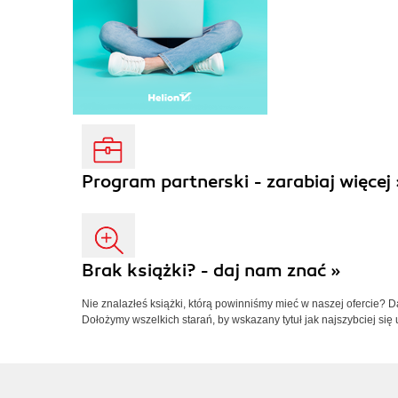
Program partnerski - zarabiaj więcej 
Brak książki? - daj nam znać »
Nie znalazłeś książki, którą powinniśmy mieć w naszej ofercie? 
Dołożymy wszelkich starań, by wskazany tytuł jak najszybciej się 