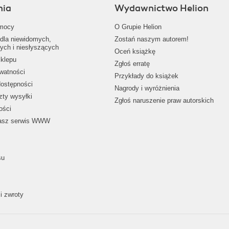
nia
Wydawnictwo Helion
mocy
O Grupie Helion
dla niewidomych,
Zostań naszym autorem!
ych i niesłyszących
Oceń książkę
klepu
Zgłoś erratę
ywatności
Przykłady do książek
dostępności
Nagrody i wyróżnienia
zty wysyłki
Zgłoś naruszenie praw autorskich
ości
nasz serwis WWW
su
i zwroty