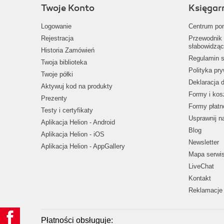
Twoje Konto
Księgar
Logowanie
Centrum po
Rejestracja
Przewodnik 
słabowidząc
Historia Zamówień
Regulamin s
Twoja biblioteka
Polityka pr
Twoje półki
Deklaracja 
Aktywuj kod na produkty
Formy i kos
Prezenty
Formy płatn
Testy i certyfikaty
Usprawnij 
Aplikacja Helion - Android
Blog
Aplikacja Helion - iOS
Newsletter
Aplikacja Helion - AppGallery
Mapa serwi
LiveChat
Kontakt
Reklamacje 
Płatności obsługuje: