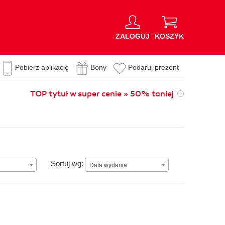
ZALOGUJ
KOSZYK
Pobierz aplikację
Bony
Podaruj prezent
TOP tytuł w super cenie » 50% taniej
Data wydania
Sortuj wg:
Data wydania