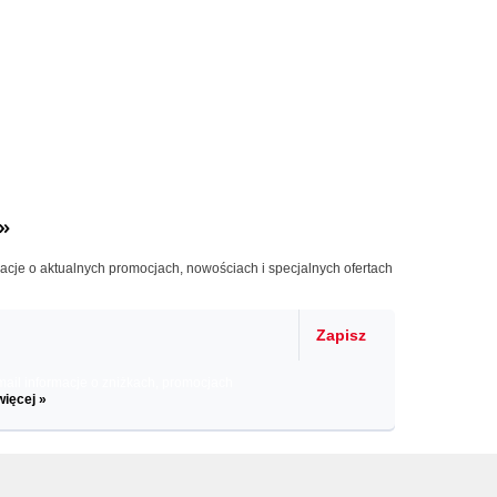
»
macje o aktualnych promocjach, nowościach i specjalnych ofertach
Zapisz
il informacje o zniżkach, promocjach
więcej »