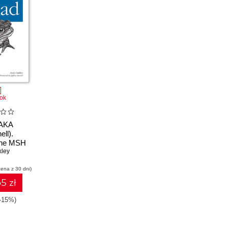
ok
(AKA
ll).
 the MSH
ell and
ley
ge
cena z 30 dni)
5 zł
(-15%)