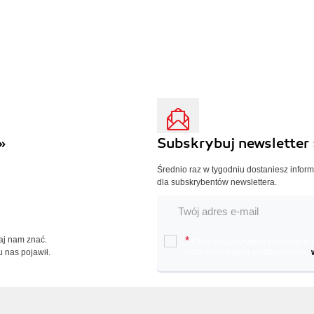
»
Subskrybuj newsletter 
Średnio raz w tygodniu dostaniesz infor
dla subskrybentów newslettera.
Daj nam znać.
*
Chcę otrzymywać na podany e-ma
u nas pojawił.
oraz nowościach wydawniczych.