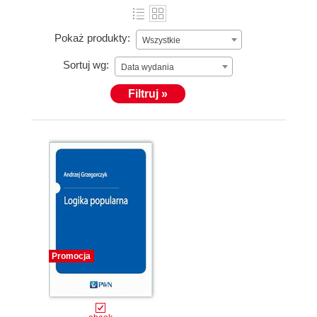
Pokaż produkty:
Wszystkie
Sortuj wg:
Data wydania
Filtruj »
Promocja