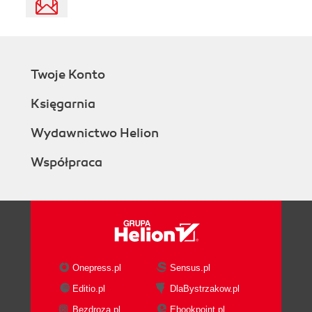
Twoje Konto
Księgarnia
Wydawnictwo Helion
Współpraca
Onepress.pl
Sensus.pl
Editio.pl
DlaBystrzakow.pl
Bezdroza.pl
Ebookpoint.pl