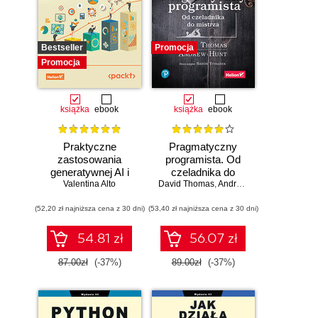
Bestseller
Promocja
Promocja
książka
ebook
książka
ebook
Praktyczne
Pragmatyczny
zastosowania
programista. Od
generatywnej AI i
czeladnika do
Valentina Alto
ChatGPT.
mistrza. Wydanie II
David Thomas
,
Andrew Hunt
Wykorzystaj
(52,20 zł najniższa cena z 30 dni)
potencjał inżynierii
(53,40 zł najniższa cena z 30 dni)
promptów z
technologiami
54.81 zł
56.07 zł
OpenAI dla
zwiększenia
87.00zł
(-37%)
89.00zł
(-37%)
produktywności i
kreatywności.
Wydanie II