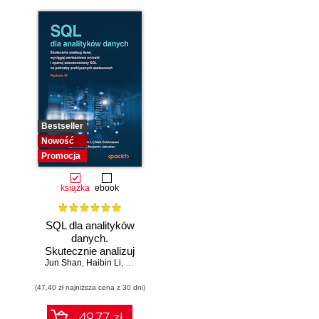
Bestseller
Nowość
Promocja
książka
ebook
SQL dla analityków
danych.
Skutecznie analizuj
Jun Shan
dane, wyciągaj
,
Haibin Li
,
Matt Goldwasser
,
Upom Malik
,
Benjamin Johnston
wartościowe
(47,40 zł najniższa cena z 30 dni)
wnioski i opanuj
zaawansowany
SQL na potrzeby
49.77 zł