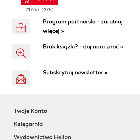
praktycznych
zastosowań.
79.00zł
(-37%)
Wydanie IV
Program partnerski - zarabiaj
więcej »
Brak książki? - daj nam znać »
Subskrybuj newsletter »
Twoje Konto
Księgarnia
Wydawnictwo Helion