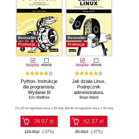
Bestseller
Bestseller
Promocja
Promocja
książka
ebook
książka
ebook
Python. Instrukcje
Jak działa Linux.
dla programisty.
Podręcznik
Wydanie III
administratora.
Eric Matthes
Wydanie III
Brian Ward
(71,40 zł najniższa cena z 30 dni)
(59,40 zł najniższa cena z 30 dni)
74.97 zł
62.37 zł
119.00zł
(-37%)
99.00zł
(-37%)