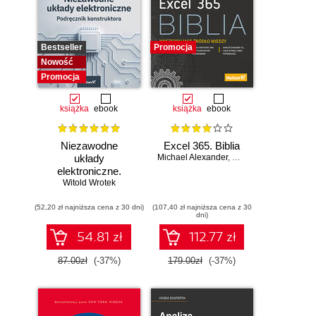
Bestseller
Promocja
Nowość
Promocja
książka
ebook
książka
ebook
Niezawodne
Excel 365. Biblia
układy
Michael Alexander
,
Dick Kusleika
elektroniczne.
Witold Wrotek
Podręcznik
konstruktora
(52,20 zł najniższa cena z 30 dni)
(107,40 zł najniższa cena z 30
dni)
54.81 zł
112.77 zł
87.00zł
(-37%)
179.00zł
(-37%)