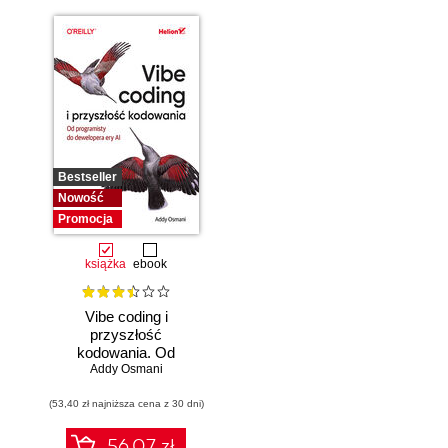
Bestseller
Nowość
Promocja
książka
ebook
Vibe coding i
przyszłość
kodowania. Od
programisty do
Addy Osmani
dewelopera ery AI
(53,40 zł najniższa cena z 30 dni)
56.07 zł