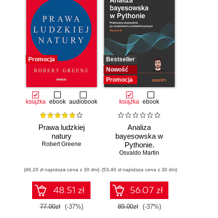
Promocja
Bestseller
Nowość
Promocja
książka
ebook
audiobook
książka
ebook
Prawa ludzkiej
Analiza
natury
bayesowska w
Robert Greene
Pythonie.
Osvaldo Martin
Praktyczny
przewodnik po
(46,20 zł najniższa cena z 30 dni)
(53,40 zł najniższa cena z 30 dni)
modelowaniu
probabilistycznym.
Wydanie III
48.51 zł
56.07 zł
77.00zł
(-37%)
89.00zł
(-37%)