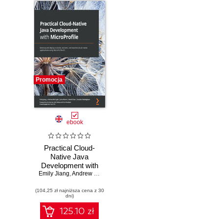
Promocja
ebook
Practical Cloud-
Native Java
Development with
Emily Jiang
MicroProfile.
,
Andrew McCright
,
John Alcorn
,
David Chan
,
Alasdair N
Develop and
(104,25 zł najniższa cena z 30
deploy scalable,
dni)
resilient, and
reactive cloud-
125.10 zł
native applications