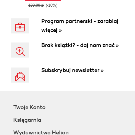
using MicroProfile
139.00 zł
(-10%)
4.1
Program partnerski - zarabiaj
więcej »
Brak książki? - daj nam znać »
Subskrybuj newsletter »
Twoje Konto
Księgarnia
Wydawnictwo Helion