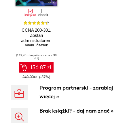
książka
ebook
CCNA 200-301.
Zostań
administratorem
Adam Józefiok
sieci
komputerowych
(149,40 zł najniższa cena z 30
Cisco. Wydanie II
dni)
156.87 zł
249.00zł
(-37%)
Program partnerski - zarabiaj
więcej »
Brak książki? - daj nam znać »