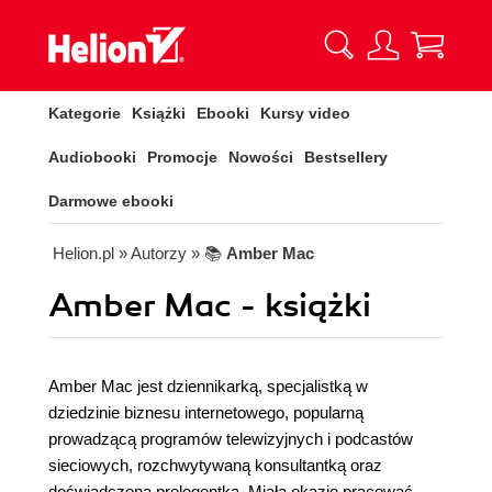
Kategorie
Książki
Ebooki
Kursy video
Audiobooki
Promocje
Nowości
Bestsellery
Darmowe ebooki
Helion.pl
» Autorzy
» 📚
Amber Mac
Amber Mac - książki
Amber Mac jest dziennikarką, specjalistką w
dziedzinie biznesu internetowego, popularną
prowadzącą programów telewizyjnych i podcastów
sieciowych, rozchwytywaną konsultantką oraz
doświadczoną prelegentką. Miała okazję pracować