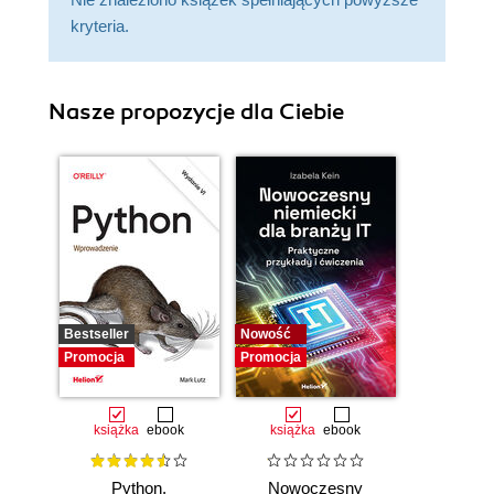
kryteria.
Nasze propozycje dla Ciebie
Bestseller
Nowość
Promocja
Promocja
książka
ebook
książka
ebook
Python.
Nowoczesny