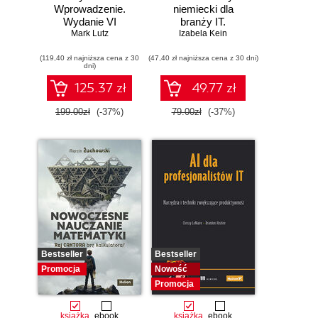
Wprowadzenie.
niemiecki dla
Wydanie VI
branży IT.
Mark Lutz
Praktyczne
Izabela Kein
przykłady i
(119,40 zł najniższa cena z 30
(47,40 zł najniższa cena z 30 dni)
ćwiczenia
dni)
125.37 zł
49.77 zł
199.00zł
(-37%)
79.00zł
(-37%)
Bestseller
Bestseller
Promocja
Nowość
Promocja
książka
ebook
książka
ebook