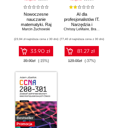
Nowoczesne
AI dla
nauczanie
profesjonalistów IT.
matematyki. Raj
Narzędzia i
Marcin Żuchowski
Cantora bez
Chrissy LeMaire
techniki
,
Brandon Abshire
kalkulatora?
zwiększające
(23,94 zł najniższa cena z 30 dni)
(77,40 zł najniższa cena z 30 dni)
produktywność
33.90 zł
81.27 zł
39.90zł
(-15%)
129.00zł
(-37%)
Bestseller
Promocja