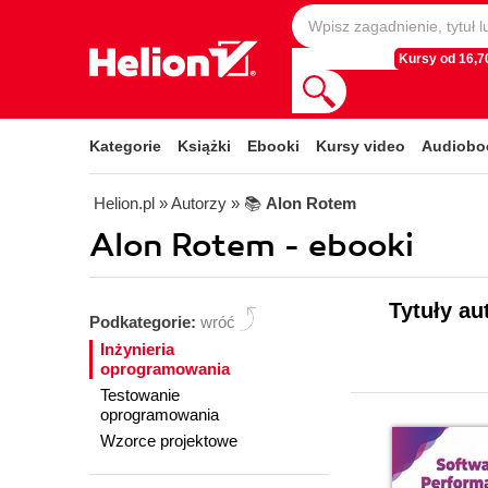
Kursy od 16,70
Kategorie
Książki
Ebooki
Kursy video
Audiobo
Helion.pl
» Autorzy
» 📚
Alon Rotem
Alon Rotem - ebooki
Tytuły au
Podkategorie:
wróć
Inżynieria
oprogramowania
Testowanie
oprogramowania
Wzorce projektowe