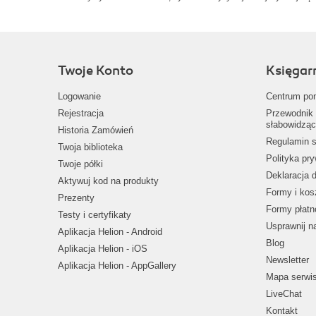
Twoje Konto
Księgar
Logowanie
Centrum po
Rejestracja
Przewodnik 
słabowidząc
Historia Zamówień
Regulamin s
Twoja biblioteka
Polityka pr
Twoje półki
Deklaracja 
Aktywuj kod na produkty
Formy i kos
Prezenty
Formy płatn
Testy i certyfikaty
Usprawnij 
Aplikacja Helion - Android
Blog
Aplikacja Helion - iOS
Newsletter
Aplikacja Helion - AppGallery
Mapa serwi
LiveChat
Kontakt