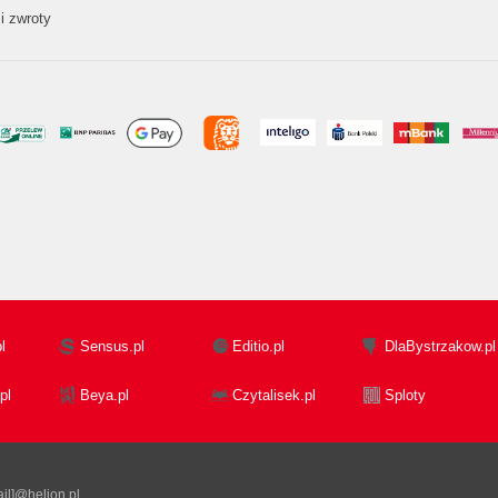
i zwroty
l
Sensus.pl
Editio.pl
DlaBystrzakow.pl
pl
Beya.pl
Czytalisek.pl
Sploty
il]@helion.pl