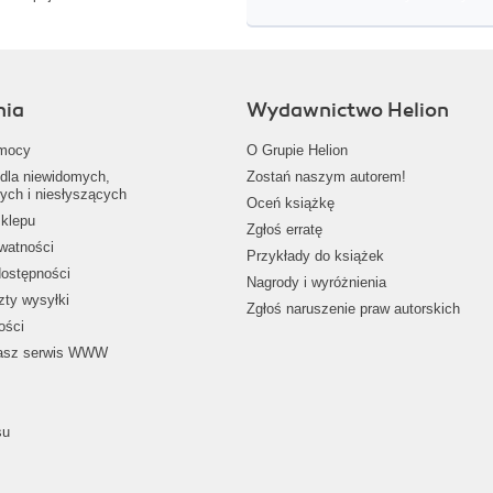
nia
Wydawnictwo Helion
mocy
O Grupie Helion
dla niewidomych,
Zostań naszym autorem!
ych i niesłyszących
Oceń książkę
klepu
Zgłoś erratę
ywatności
Przykłady do książek
dostępności
Nagrody i wyróżnienia
zty wysyłki
Zgłoś naruszenie praw autorskich
ości
nasz serwis WWW
su