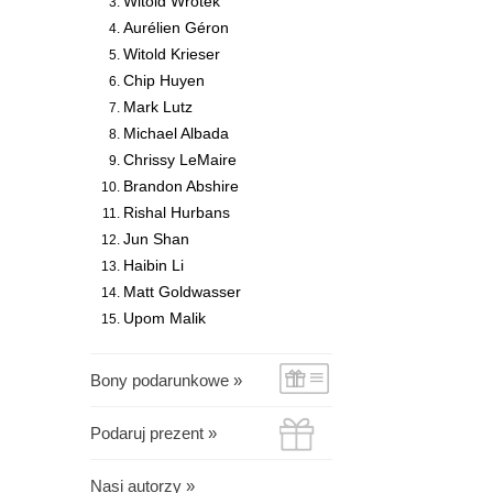
Witold Wrotek
Aurélien Géron
Witold Krieser
Chip Huyen
Mark Lutz
Michael Albada
Chrissy LeMaire
Brandon Abshire
Rishal Hurbans
Jun Shan
Haibin Li
Matt Goldwasser
Upom Malik
Bony podarunkowe »
Podaruj prezent »
Nasi autorzy »