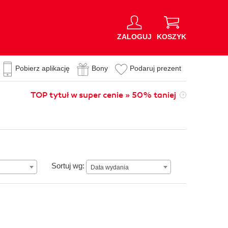
ZALOGUJ
KOSZYK
Pobierz aplikację
Bony
Podaruj prezent
TOP tytuł w super cenie » 50% taniej
Data wydania
Sortuj wg:
Data wydania