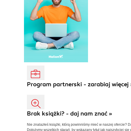
Program partnerski - zarabiaj więcej 
Brak książki? - daj nam znać »
Nie znalazłeś książki, którą powinniśmy mieć w naszej ofercie? 
Dołożymy wszelkich starań, by wskazany tytuł jak najszybciej się 