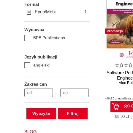
Format
Epub/Mobi
1
Wydawca
Promocja
BPB Publications
Język publikacji
ebo
angielski
Software Per
Enginee
Alon Ro
Zakres cen
–
(46,15 zł najniższa 
89.9
Wyczyść
99.90 zł
(
BLOG