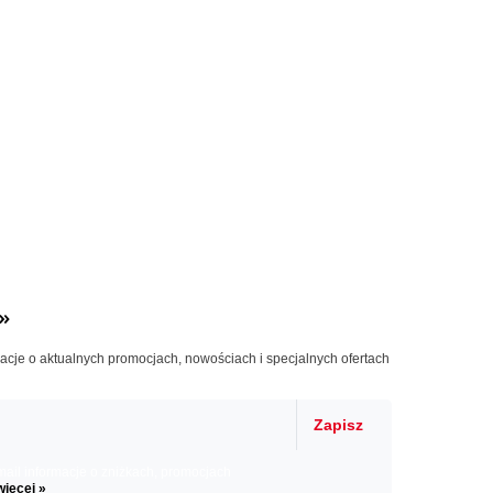
»
macje o aktualnych promocjach, nowościach i specjalnych ofertach
Zapisz
il informacje o zniżkach, promocjach
więcej »