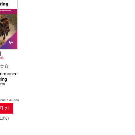
ok
formance
ring
tem
cena z 30 dni)
1 zł
-10%)