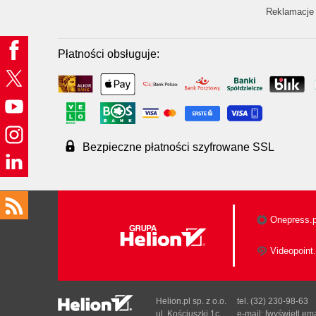
Reklamacje 
Płatności obsługuje:
Bezpieczne płatności szyfrowane SSL
Onepress.p
Videopoint.
Helion.pl sp. z o.o.
tel. (32) 230-98-63
ul. Kościuszki 1c
e-mail:
[wyświetl ema