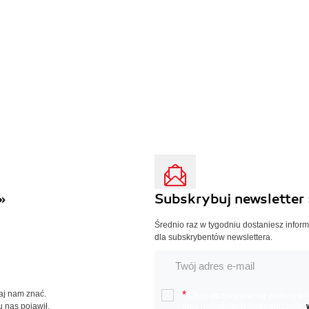
»
Subskrybuj newsletter 
Średnio raz w tygodniu dostaniesz infor
dla subskrybentów newslettera.
Daj nam znać.
*
Chcę otrzymywać na podany e-ma
u nas pojawił.
oraz nowościach wydawniczych.