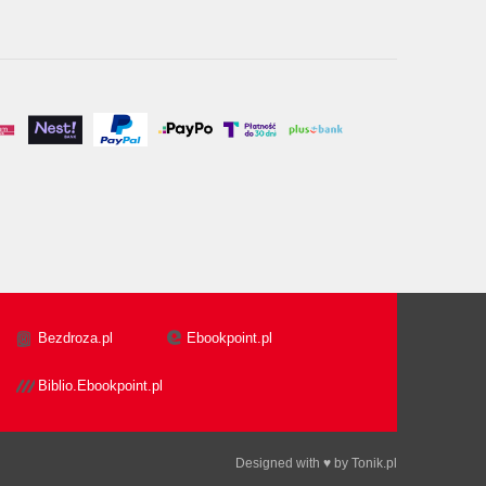
Bezdroza.pl
Ebookpoint.pl
Biblio.Ebookpoint.pl
Designed with ♥ by
Tonik.pl