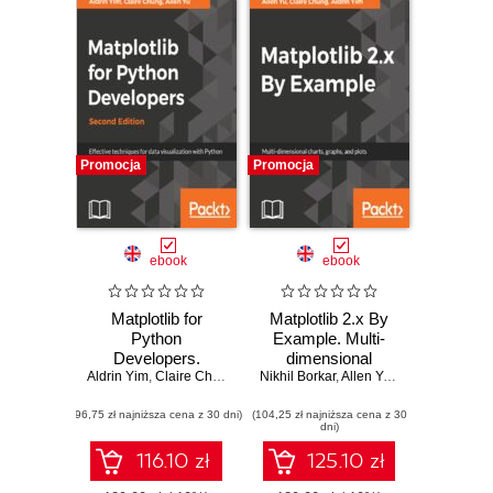
Promocja
Promocja
ebook
ebook
Matplotlib for
Matplotlib 2.x By
Python
Example. Multi-
Developers.
dimensional
Aldrin Yim
Effective
,
Claire Chung
,
Allen Yu
charts, graphs, and
Nikhil Borkar
,
Allen Yu
,
Christopher Sh
techniques for data
plots in Python
(96,75 zł najniższa cena z 30 dni)
visualization with
(104,25 zł najniższa cena z 30
dni)
Python - Second
Edition
116.10 zł
125.10 zł