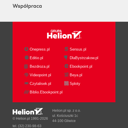
Współpraca
Onepress.pl
Sensus.pl
Editio.pl
DlaBystrzakow.pl
Bezdroza.pl
Ebookpoint.pl
Videopoint.pl
Beya.pl
Czytalisek.pl
Sploty
Biblio.Ebookpoint.pl
Helion.pl sp. z o.o.
ul. Kościuszki 1c
© Helion.pl 1991-2026
44-100 Gliwice
tel. (32) 230-98-63