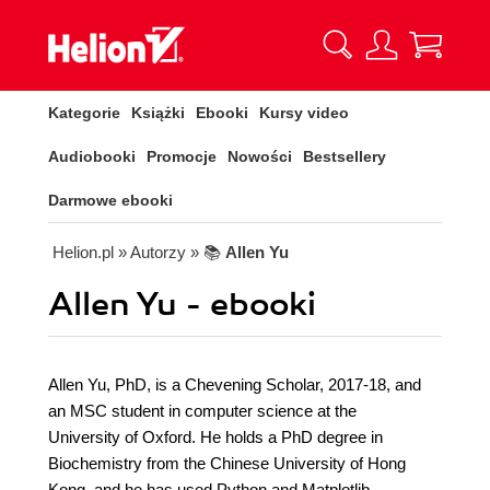
Kategorie
Książki
Ebooki
Kursy video
Audiobooki
Promocje
Nowości
Bestsellery
Darmowe ebooki
Helion.pl
» Autorzy
» 📚
Allen Yu
Allen Yu - ebooki
Allen Yu, PhD, is a Chevening Scholar, 2017-18, and
an MSC student in computer science at the
University of Oxford. He holds a PhD degree in
Biochemistry from the Chinese University of Hong
Kong, and he has used Python and Matplotlib