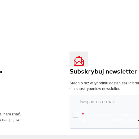
»
Subskrybuj newsletter 
Średnio raz w tygodniu dostaniesz infor
dla subskrybentów newslettera.
Daj nam znać.
*
Chcę otrzymywać na podany e-ma
u nas pojawił.
oraz nowościach wydawniczych.