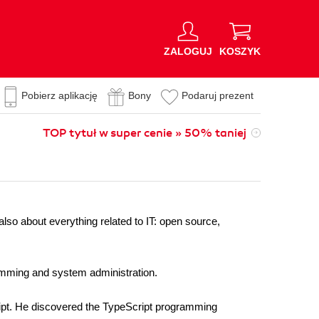
ZALOGUJ
KOSZYK
Pobierz aplikację
Bony
Podaruj prezent
TOP tytuł w super cenie » 50% taniej
lso about everything related to IT: open source,
amming and system administration.
ipt. He discovered the TypeScript programming