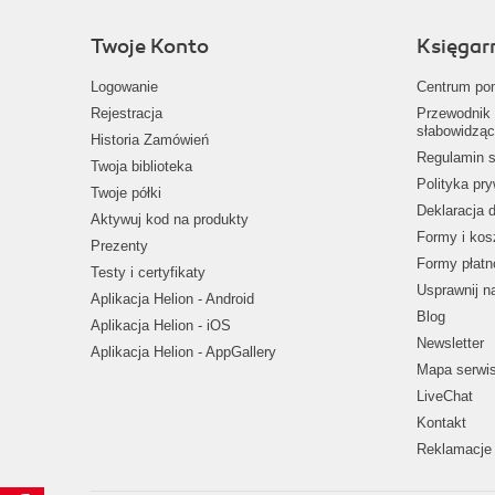
Twoje Konto
Księgar
Logowanie
Centrum po
Rejestracja
Przewodnik 
słabowidząc
Historia Zamówień
Regulamin s
Twoja biblioteka
Polityka pr
Twoje półki
Deklaracja 
Aktywuj kod na produkty
Formy i kos
Prezenty
Formy płatn
Testy i certyfikaty
Usprawnij 
Aplikacja Helion - Android
Blog
Aplikacja Helion - iOS
Newsletter
Aplikacja Helion - AppGallery
Mapa serwi
LiveChat
Kontakt
Reklamacje 