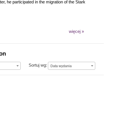
, he participated in the migration of the Stark
więcej »
ion
Data wydania
Sortuj wg:
Data wydania