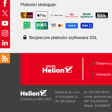
Płatności obsługuje:
Bezpieczne płatności szyfrowane SSL
Onepress.p
Videopoint.
Helion.pl sp. z o.o.
tel. (32) 230-98-63
ul. Kościuszki 1c
e-mail:
[wyświetl ema
© Helion.pl 1991-2026
44-100 Gliwice
NIP: 6312636254
Regon: 241989027