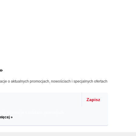
»
macje o aktualnych promocjach, nowościach i specjalnych ofertach
Zapisz
il informacje o zniżkach, promocjach
więcej »