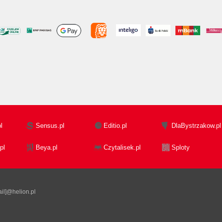
l
Sensus.pl
Editio.pl
DlaBystrzakow.pl
pl
Beya.pl
Czytalisek.pl
Sploty
il]@helion.pl