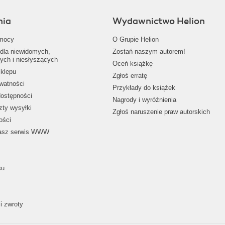
nia
Wydawnictwo Helion
mocy
O Grupie Helion
dla niewidomych,
Zostań naszym autorem!
ych i niesłyszących
Oceń książkę
klepu
Zgłoś erratę
ywatności
Przykłady do książek
dostępności
Nagrody i wyróżnienia
zty wysyłki
Zgłoś naruszenie praw autorskich
ości
nasz serwis WWW
su
i zwroty