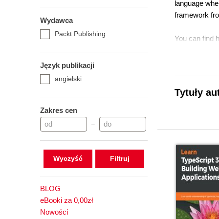
language when 
framework fro
Wydawca
Packt Publishing
You can find 
Język publikacji
angielski
Tytuły au
Zakres cen
–
Wyczyść
BLOG
eBooki za 0,00zł
Nowości