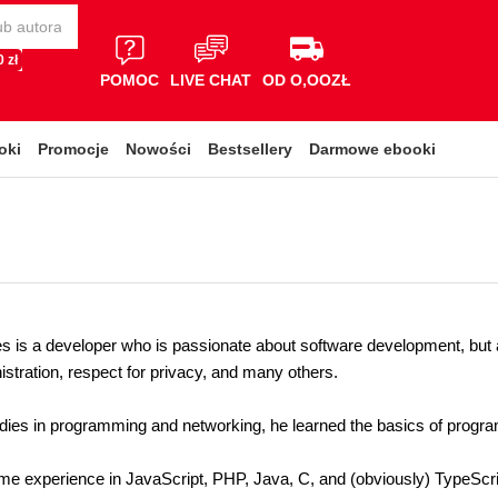
 zł
POMOC
LIVE CHAT
OD O,OOZŁ
oki
Promocje
Nowości
Bestsellery
Darmowe ebooki
s is a developer who is passionate about software development, but a
stration, respect for privacy, and many others.
udies in programming and networking, he learned the basics of progr
me experience in JavaScript, PHP, Java, C, and (obviously) TypeScr