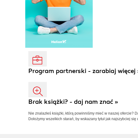
Program partnerski - zarabiaj więcej 
Brak książki? - daj nam znać »
Nie znalazłeś książki, którą powinniśmy mieć w naszej ofercie? 
Dołożymy wszelkich starań, by wskazany tytuł jak najszybciej się 