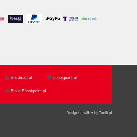
Bezdroza.pl
Ebookpoint.pl
Biblio.Ebookpoint.pl
Designed with ♥ by
Tonik.pl