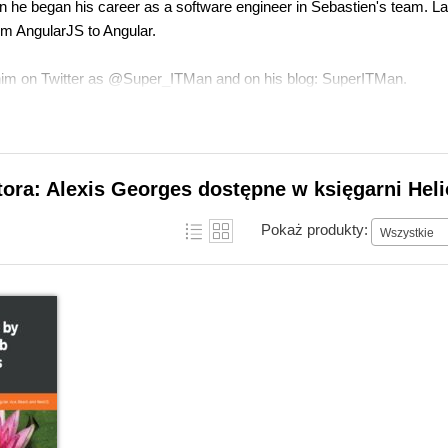
he began his career as a software engineer in Sebastien's team. Later
m AngularJS to Angular.
him on Twitter as @Super_ITMan and on his blog: SuperITMan.
tora: Alexis Georges dostępne w księgarni Hel
Pokaż produkty:
Wszystkie