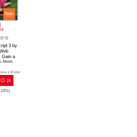
ok
ript 3 by
 Web
. Gain a
s
anding of
,
Alexis Georges
Angular,
 cena z 30 dni)
t, and
JS
10 zł
(-10%)