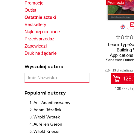
Promocje
Promocja
Outlet
Ostatnie sztuki
Bestsellery
ebo
Najlepiej oceniane
Przedsprzedaż
Learn TypeSc
Zapowiedzi
Building
Druk na żądanie
Applications
Sebastien Duboi
solid underst
TypeScript, 
Wyszukaj autora
(104,25 zł najniższa
Vue, Reac
Nest
125.
139.00 zł
Popularni autorzy
Anil Ananthaswamy
Adam Józefiok
Witold Wrotek
Aurélien Géron
Witold Krieser