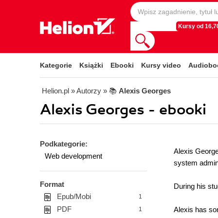
Kursy od 16,70
Kategorie
Książki
Ebooki
Kursy video
Audiobo
Helion.pl
» Autorzy
» 📚
Alexis Georges
Alexis Georges - ebooki
Podkategorie:
Alexis George
Web development
system admini
Format
During his st
Epub/Mobi
1
PDF
Alexis has so
1