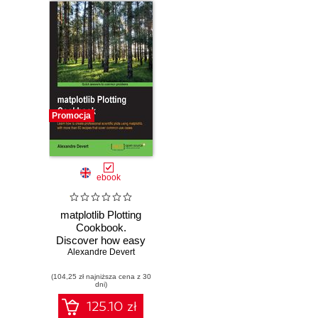
Promocja
ebook
matplotlib Plotting
Cookbook.
Discover how easy
it can be to create
Alexandre Devert
great scientific
(104,25 zł najniższa cena z 30
visualizations with
dni)
Python. This
cookbook includes
125.10 zł
over sixty