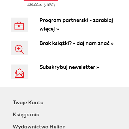
matplotlib recipes
139.00 zł
(-10%)
together with
clarifying
Program partnerski - zarabiaj
explanations to
ensure you can
więcej »
produce plots of
high quality
Brak książki? - daj nam znać »
Subskrybuj newsletter »
Twoje Konto
Księgarnia
Wydawnictwo Helion