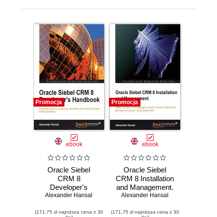
Promocja
Promocja
ebook
ebook
Oracle Siebel
Oracle Siebel
CRM 8
CRM 8 Installation
Developer's
and Management.
Alexander Hansal
Handbook.
Install, configure,
Alexander Hansal
Configure,
and manage a
(171,75 zł najniższa cena z 30
Automate, and
(171,75 zł najniższa cena z 30
robust Customer