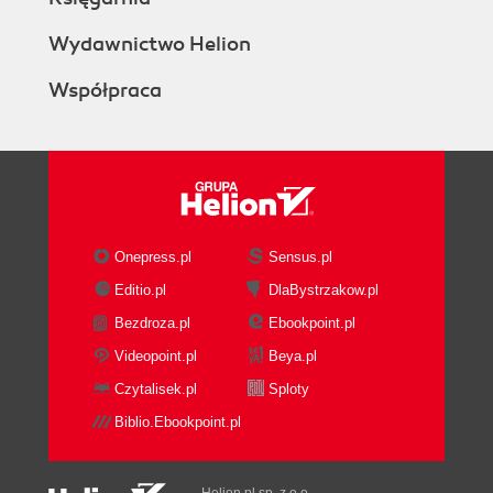
Wydawnictwo Helion
Współpraca
Onepress.pl
Sensus.pl
Editio.pl
DlaBystrzakow.pl
Bezdroza.pl
Ebookpoint.pl
Videopoint.pl
Beya.pl
Czytalisek.pl
Sploty
Biblio.Ebookpoint.pl
Helion.pl sp. z o.o.