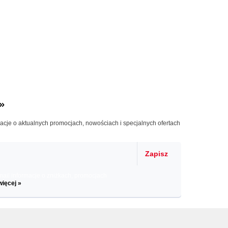
»
macje o aktualnych promocjach, nowościach i specjalnych ofertach
Zapisz
il informacje o zniżkach, promocjach
więcej »