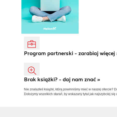
Program partnerski - zarabiaj więcej 
Brak książki? - daj nam znać »
Nie znalazłeś książki, którą powinniśmy mieć w naszej ofercie? 
Dołożymy wszelkich starań, by wskazany tytuł jak najszybciej się 