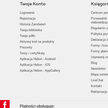
Twoje Konto
Księgar
Logowanie
Centrum po
Rejestracja
Przewodnik 
słabowidząc
Historia Zamówień
Regulamin s
Twoja biblioteka
Polityka pr
Twoje półki
Deklaracja 
Aktywuj kod na produkty
Formy i kos
Prezenty
Formy płatn
Testy i certyfikaty
Usprawnij 
Aplikacja Helion - Android
Blog
Aplikacja Helion - iOS
Newsletter
Aplikacja Helion - AppGallery
Mapa serwi
LiveChat
Kontakt
Reklamacje 
Płatności obsługuje: