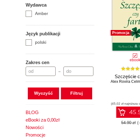
Wydawca
Amber
Promocja
Język publikacji
polski
eboo
Zakres cen
–
Szczęście c
Alex Rovira Cel
Wyczyść
(45,02 zł najniższa 
45.5
BLOG
eBooki za 0,00zł
54.90 zł
(
Nowości
Promocje