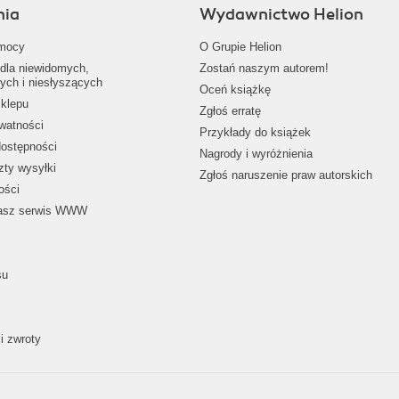
nia
Wydawnictwo Helion
mocy
O Grupie Helion
dla niewidomych,
Zostań naszym autorem!
ych i niesłyszących
Oceń książkę
klepu
Zgłoś erratę
ywatności
Przykłady do książek
dostępności
Nagrody i wyróżnienia
zty wysyłki
Zgłoś naruszenie praw autorskich
ości
nasz serwis WWW
su
i zwroty