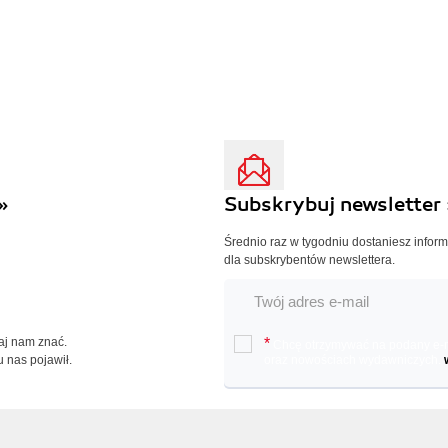
»
Subskrybuj newsletter 
Średnio raz w tygodniu dostaniesz infor
dla subskrybentów newslettera.
Daj nam znać.
*
Chcę otrzymywać na podany e-ma
u nas pojawił.
oraz nowościach wydawniczych.