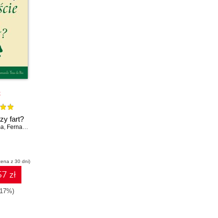
k
zy fart?
ma
,
Fernando Trias de Bes
cena z 30 dni)
7 zł
-17%)