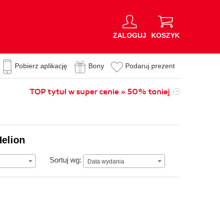
ZALOGUJ
KOSZYK
Pobierz aplikację
Bony
Podaruj prezent
TOP tytuł w super cenie » 50% taniej
Helion
Data wydania
Sortuj wg:
Data wydania