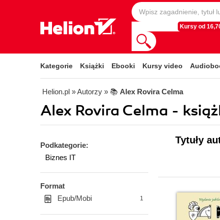
Kursy od 16,70
Kategorie
Książki
Ebooki
Kursy video
Audiobo
Helion.pl
» Autorzy
» 📚
Alex Rovira Celma
Alex Rovira Celma - książ
Tytuły au
Podkategorie:
Biznes IT
Format
Epub/Mobi
1