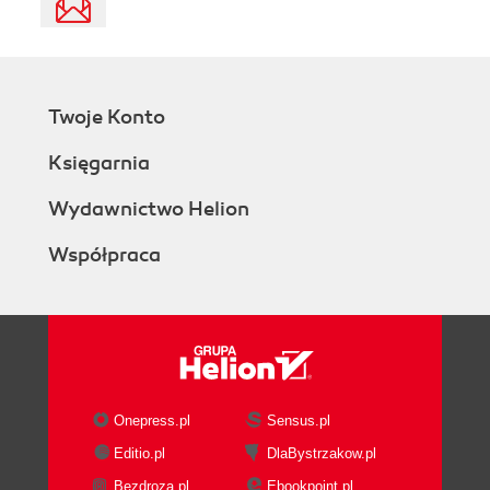
Twoje Konto
Księgarnia
Wydawnictwo Helion
Współpraca
Onepress.pl
Sensus.pl
Editio.pl
DlaBystrzakow.pl
Bezdroza.pl
Ebookpoint.pl