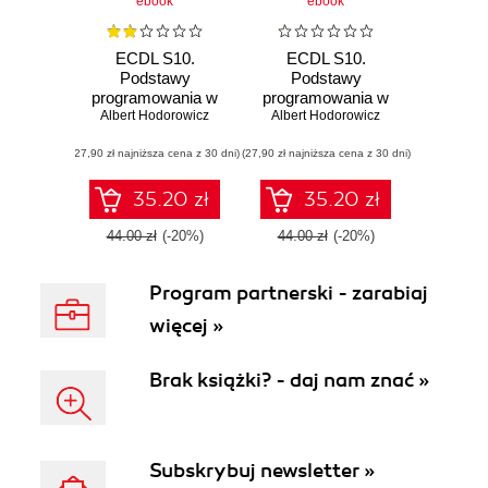
ebook
ebook
ECDL S10.
ECDL S10.
Podstawy
Podstawy
programowania w
programowania w
Albert Hodorowicz
języku Python
Albert Hodorowicz
języku Scratch
(27,90 zł najniższa cena z 30 dni)
(27,90 zł najniższa cena z 30 dni)
35.20 zł
35.20 zł
44.00 zł
(-20%)
44.00 zł
(-20%)
Program partnerski - zarabiaj
więcej »
Brak książki? - daj nam znać »
Subskrybuj newsletter »