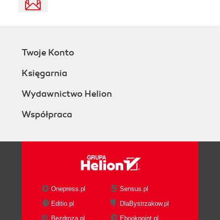
Twoje Konto
Księgarnia
Wydawnictwo Helion
Współpraca
Onepress.pl
Sensus.pl
Editio.pl
DlaBystrzakow.pl
Bezdroza.pl
Ebookpoint.pl