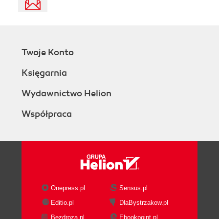
Twoje Konto
Księgarnia
Wydawnictwo Helion
Współpraca
Onepress.pl
Sensus.pl
Editio.pl
DlaBystrzakow.pl
Bezdroza.pl
Ebookpoint.pl