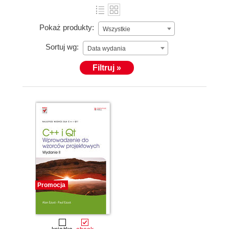
Pokaż produkty:
Wszystkie
Sortuj wg:
Data wydania
Filtruj »
Promocja