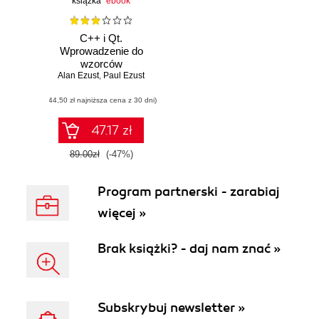
książka
ebook
C++ i Qt.
Wprowadzenie do
wzorców
Alan Ezust
projektowych.
,
Paul Ezust
Wydanie II
(44,50 zł najniższa cena z 30 dni)
47.17 zł
89.00zł
(-47%)
Program partnerski - zarabiaj
więcej »
Brak książki? - daj nam znać »
Subskrybuj newsletter »