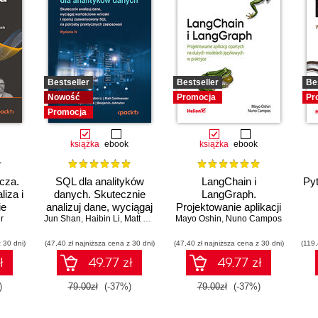
Bestseller
Bestseller
Be
Nowość
Promocja
Pr
Promocja
książka
ebook
książka
ebook
cza.
SQL dla analityków
LangChain i
Py
iza i
danych. Skutecznie
LangGraph.
ie
analizuj dane, wyciągaj
Projektowanie aplikacji
r
Jun Shan
wartościowe wnioski i
,
Haibin Li
,
Matt Goldwasser
Mayo Oshin
opartych na dużych
,
Upom Malik
,
Nuno Campos
,
Benjamin Johnston
 dla
opanuj zaawansowany
modelach językowych
 30 dni)
h.
(47,40 zł najniższa cena z 30 dni)
SQL na potrzeby
(47,40 zł najniższa cena z 30 dni)
w praktyce
(119,
praktycznych
ł
49.77 zł
49.77 zł
zastosowań. Wydanie
IV
)
79.00zł
(-37%)
79.00zł
(-37%)