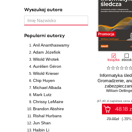
Wyszukaj autora
Promocja
Popularni autorzy
Anil Ananthaswamy
Adam Józefiok
Witold Wrotek
książka
ebook
Aurélien Géron
Witold Krieser
Informatyka śled
Chip Huyen
Gromadzenie, anal
zabezpieczan
Michael Albada
William Oettinge
dowodów
Mark Lutz
elektronicznych
Chrissy LeMaire
(47,40 zł najniższa cena z
początkującyc
Wydanie II
48.18 z
Brandon Abshire
Rishal Hurbans
79.00zł
(-39%
Jun Shan
Haibin Li