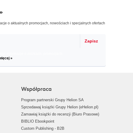
»
macje o aktualnych promocjach, nowościach i specjalnych ofertach
Zapisz
il informacje o zniżkach, promocjach
więcej »
Współpraca
Program partnerski Grupy Helion SA
Sprzedawaj książki Grupy Helion (eHelion.pl)
Zamawiaj książki do recenzji (Biuro Prasowe)
BIBLIO Ebookpoint
Custom Publishing - B2B