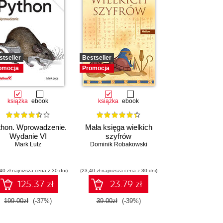
stseller
Bestseller
omocja
Promocja
książka
ebook
książka
ebook
thon. Wprowadzenie.
Mała księga wielkich
Wydanie VI
szyfrów
Mark Lutz
Dominik Robakowski
40 zł najniższa cena z 30 dni)
(23,40 zł najniższa cena z 30 dni)
125.37 zł
23.79 zł
199.00zł
(-37%)
39.00zł
(-39%)