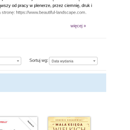
ąwszy od pracy w plenerze, przez ciemnię, druk i
stronę: https://www.beautiful-landscape.com.
więcej »
Data wydania
Sortuj wg:
Data wydania