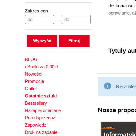
doskonałością
Zakres cen
oprawianie, a
–
Wyczyść
Tytuły au
BLOG
eBooki za 0,00zł
Nowości
Promocje
Nie znale
Outlet
Ostatnie sztuki
Bestsellery
Nasze propoz
Najlepiej oceniane
Przedsprzedaż
Zapowiedzi
Druk na żądanie