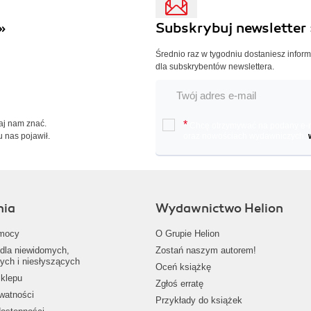
»
Subskrybuj newsletter 
Średnio raz w tygodniu dostaniesz infor
dla subskrybentów newslettera.
Daj nam znać.
*
Chcę otrzymywać na podany e-ma
u nas pojawił.
oraz nowościach wydawniczych.
nia
Wydawnictwo Helion
mocy
O Grupie Helion
dla niewidomych,
Zostań naszym autorem!
ych i niesłyszących
Oceń książkę
klepu
Zgłoś erratę
ywatności
Przykłady do książek