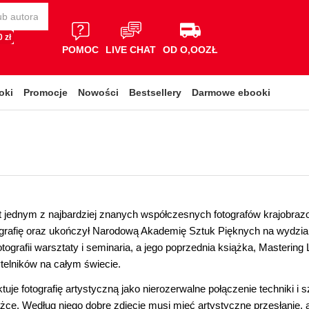
 zł
POMOC
LIVE CHAT
OD O,OOZŁ
oki
Promocje
Nowości
Bestsellery
Darmowe ebooki
est jednym z najbardziej znanych współczesnych fotografów krajobrazo
ografię oraz ukończył Narodową Akademię Sztuk Pięknych na wydzial
tografii warsztaty i seminaria, a jego poprzednia książka, Mastering
elników na całym świecie.
aktuje fotografię artystyczną jako nierozerwalne połączenie techniki i
iążce. Według niego dobre zdjęcie musi mieć artystyczne przesłanie,