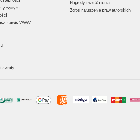
dostępności
Nagrody i wyróżnienia
zty wysyłki
Zgłoś naruszenie praw autorskich
ości
nasz serwis WWW
su
i zwroty