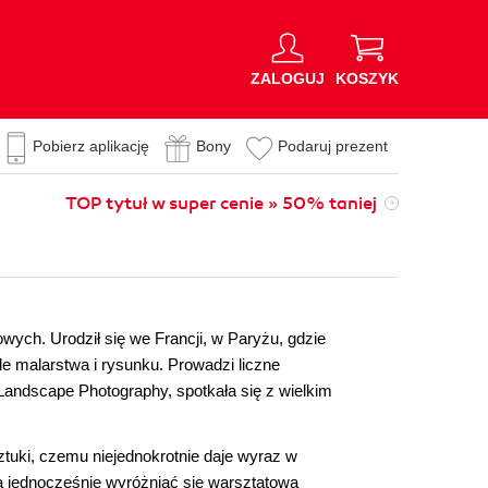
ZALOGUJ
KOSZYK
Pobierz aplikację
Bony
Podaruj prezent
TOP tytuł w super cenie » 50% taniej
wych. Urodził się we Francji, w Paryżu, gdzie
e malarstwa i rysunku. Prowadzi liczne
 Landscape Photography, spotkała się z wielkim
 sztuki, czemu niejednokrotnie daje wyraz w
 a jednocześnie wyróżniać się warsztatową