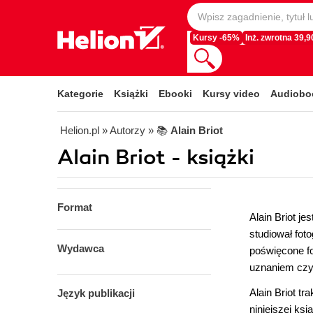
Kursy -65%
Inż. zwrotna 39,90
Kategorie
Książki
Ebooki
Kursy video
Audiobo
Helion.pl
» Autorzy
» 📚
Alain Briot
Alain Briot - książki
Format
Alain Briot j
studiował fot
Wydawca
poświęcone fo
uznaniem czyt
Alain Briot tr
Język publikacji
niniejszej ks