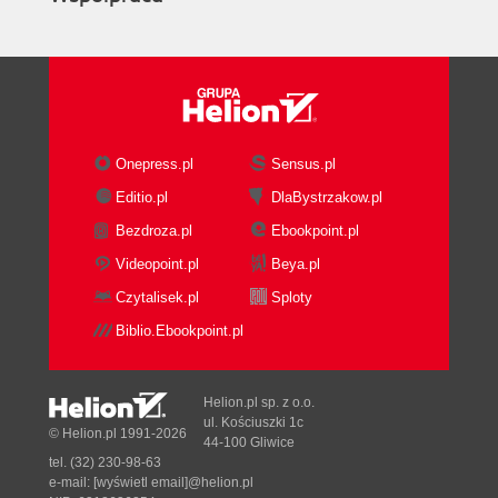
Onepress.pl
Sensus.pl
Editio.pl
DlaBystrzakow.pl
Bezdroza.pl
Ebookpoint.pl
Videopoint.pl
Beya.pl
Czytalisek.pl
Sploty
Biblio.Ebookpoint.pl
Helion.pl sp. z o.o.
ul. Kościuszki 1c
© Helion.pl 1991-2026
44-100 Gliwice
tel. (32) 230-98-63
e-mail:
[wyświetl email]@helion.pl