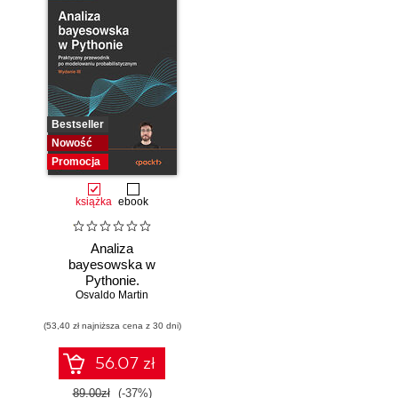
Bestseller
Nowość
Promocja
książka
ebook
Analiza
bayesowska w
Pythonie.
Osvaldo Martin
Praktyczny
przewodnik po
(53,40 zł najniższa cena z 30 dni)
modelowaniu
probabilistycznym.
Wydanie III
56.07 zł
89.00zł
(-37%)