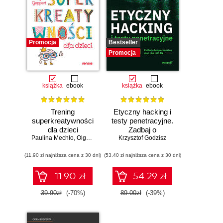
Promocja
Bestseller
Promocja
książka
ebook
książka
ebook
Trening
Etyczny hacking i
superkreatywności
testy penetracyjne.
dla dzieci
Zadbaj o
Paulina Mechło
,
Olga Geppert
bezpieczeństwo
Krzysztof Godzisz
sieci LAN i WLAN
(11,90 zł najniższa cena z 30 dni)
(53,40 zł najniższa cena z 30 dni)
11.90 zł
54.29 zł
39.90zł
(-70%)
89.00zł
(-39%)