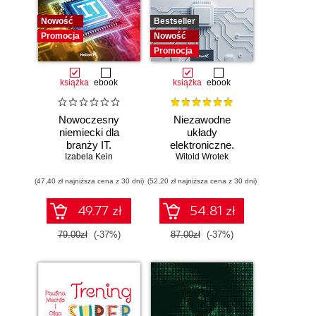
Nowość
Bestseller
Promocja
Nowość
Promocja
książka
ebook
książka
ebook
Nowoczesny
Niezawodne
niemiecki dla
układy
branży IT.
elektroniczne.
Praktyczne
Izabela Kein
Witold Wrotek
Podręcznik
przykłady i
konstruktora
(47,40 zł najniższa cena z 30 dni)
ćwiczenia
(52,20 zł najniższa cena z 30 dni)
49.77 zł
54.81 zł
79.00zł
(-37%)
87.00zł
(-37%)