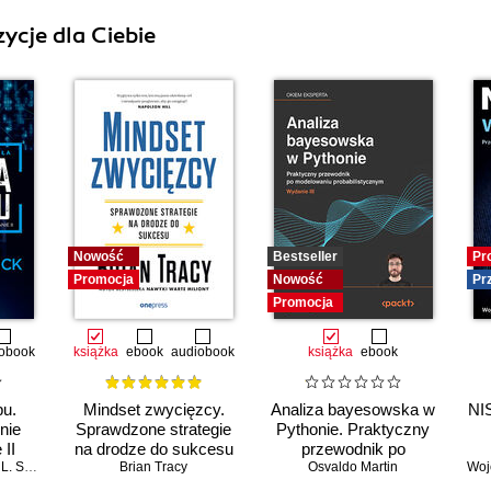
ycje dla Ciebie
Nowość
Bestseller
Pr
Promocja
Nowość
Pr
Promocja
obook
książka
ebook
audiobook
książka
ebook
pu.
Mindset zwycięzcy.
Analiza bayesowska w
NIS
nie
Sprawdzone strategie
Pythonie. Praktyczny
 II
na drodze do sukcesu
przewodnik po
 Simon
Brian Tracy
modelowaniu
Osvaldo Martin
Woj
probabilistycznym.