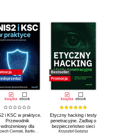
omocja
Bestseller
zedsprzedaż
Promocja
książka
ebook
książka
ebook
2 i KSC w praktyce.
Etyczny hacking i testy
Przewodnik
penetracyjne. Zadbaj o
wdrożeniowy dla
bezpieczeństwo sieci
ciech Ciemski
organizacji
,
Bartłomiej Wieczorek
Krzysztof Godzisz
LAN i WLAN