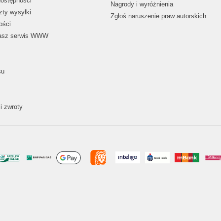
dostępności
Nagrody i wyróżnienia
zty wysyłki
Zgłoś naruszenie praw autorskich
ości
nasz serwis WWW
su
i zwroty