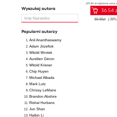
(35,94 zł najniższa cena z
Wyszukaj autora
36.54 z
59.90zł
(-39%
Popularni autorzy
Anil Ananthaswamy
Adam Józefiok
Witold Wrotek
Aurélien Géron
Witold Krieser
Chip Huyen
Michael Albada
Mark Lutz
Chrissy LeMaire
Brandon Abshire
Rishal Hurbans
Jun Shan
Haibin Li