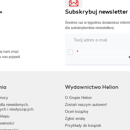
»
Subskrybuj newsletter 
Średnio raz w tygodniu dostaniesz infor
dla subskrybentów newslettera.
Daj nam znać.
*
Chcę otrzymywać na podany e-ma
u nas pojawił.
oraz nowościach wydawniczych.
nia
Wydawnictwo Helion
mocy
O Grupie Helion
dla niewidomych,
Zostań naszym autorem!
ych i niesłyszących
Oceń książkę
klepu
Zgłoś erratę
ywatności
Przykłady do książek