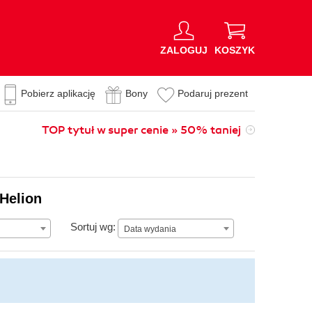
ZALOGUJ
KOSZYK
Pobierz aplikację
Bony
Podaruj prezent
TOP tytuł w super cenie » 50% taniej
Helion
Data wydania
Sortuj wg:
Data wydania