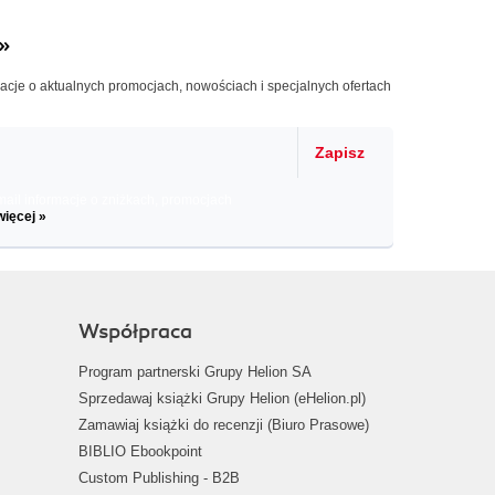
»
macje o aktualnych promocjach, nowościach i specjalnych ofertach
Zapisz
il informacje o zniżkach, promocjach
więcej »
Współpraca
Program partnerski Grupy Helion SA
Sprzedawaj książki Grupy Helion (eHelion.pl)
Zamawiaj książki do recenzji (Biuro Prasowe)
BIBLIO Ebookpoint
Custom Publishing - B2B