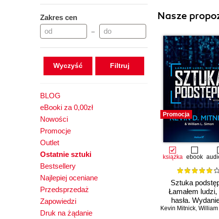
Nasze propoz
Zakres cen
–
Wyczyść
BLOG
eBooki za 0,00zł
Promocja
Nowości
Promocje
Outlet
Ostatnie sztuki
książka
ebook
audi
Bestsellery
Najlepiej oceniane
Sztuka podstę
Przedsprzedaż
Łamałem ludzi, 
hasła. Wydanie
Zapowiedzi
Kevin Mitnick
,
William L.
Druk na żądanie