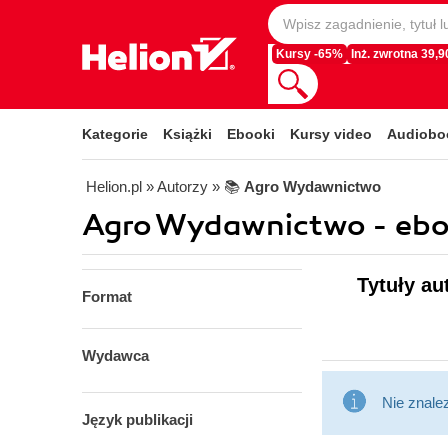
Kursy -65%
Inż. zwrotna 39,90
Kategorie
Książki
Ebooki
Kursy video
Audiobo
Helion.pl
» Autorzy
» 📚
Agro Wydawnictwo
Agro Wydawnictwo - ebo
Tytuły a
Format
Wydawca
Nie znale
Język publikacji