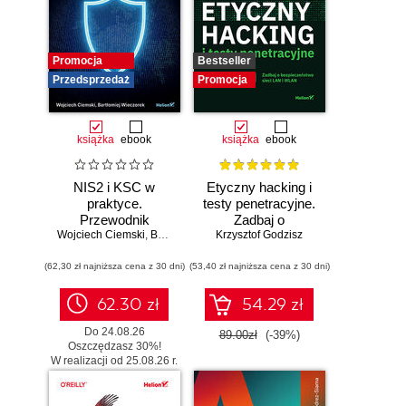
Promocja
Bestseller
Przedsprzedaż
Promocja
książka
ebook
książka
ebook
NIS2 i KSC w
Etyczny hacking i
praktyce.
testy penetracyjne.
Przewodnik
Zadbaj o
Wojciech Ciemski
wdrożeniowy dla
,
Bartłomiej Wieczorek
bezpieczeństwo
Krzysztof Godzisz
organizacji
sieci LAN i WLAN
(62,30 zł najniższa cena z 30 dni)
(53,40 zł najniższa cena z 30 dni)
62.30 zł
54.29 zł
Do 24.08.26
89.00zł
(-39%)
Oszczędzasz 30%!
W realizacji od 25.08.26 r.