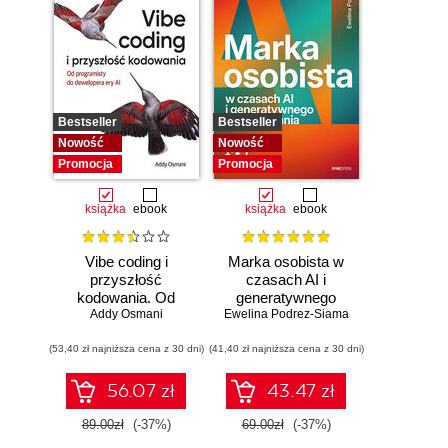
Bestseller
Bestseller
Nowość
Nowość
Promocja
Promocja
książka
ebook
książka
ebook
Vibe coding i
Marka osobista w
przyszłość
czasach AI i
kodowania. Od
generatywnego
programisty do
Addy Osmani
Ewelina Podrez-Siama
wyszukiwania
dewelopera ery AI
(53,40 zł najniższa cena z 30 dni)
(41,40 zł najniższa cena z 30 dni)
56.07 zł
43.47 zł
89.00zł
(-37%)
69.00zł
(-37%)