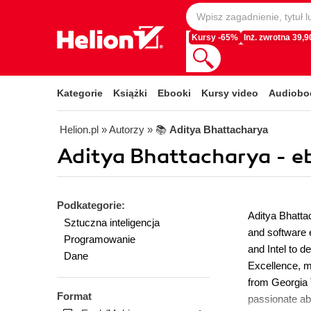
Kursy -65%
Inż. zwrotna 39,90
Kategorie
Książki
Ebooki
Kursy video
Audiobo
Helion.pl
» Autorzy
» 📚
Aditya Bhattacharya
Aditya Bhattacharya - e
Podkategorie:
Aditya Bhatta
Sztuczna inteligencja
and software e
Programowanie
and Intel to d
Dane
Excellence, m
from Georgia 
Format
passionate abo