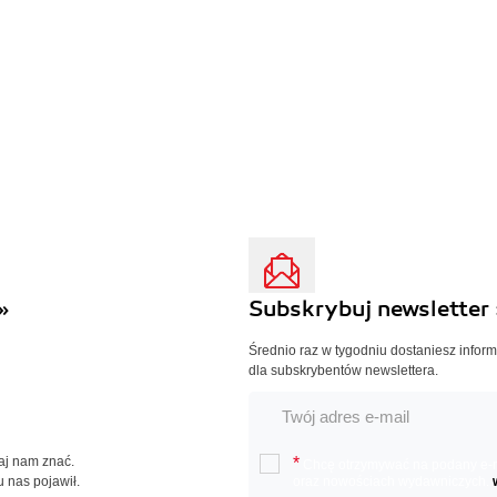
»
Subskrybuj newsletter 
Średnio raz w tygodniu dostaniesz infor
dla subskrybentów newslettera.
Daj nam znać.
*
Chcę otrzymywać na podany e-ma
u nas pojawił.
oraz nowościach wydawniczych.