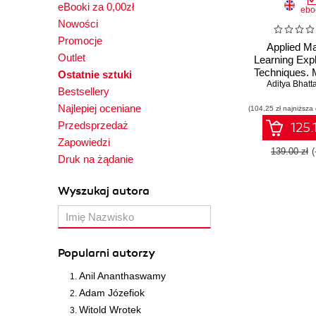
eBooki za 0,00zł
ebo
Nowości
Promocje
Applied M
Outlet
Learning Expla
Techniques.
Ostatnie sztuki
models explai
Aditya Bhatt
Bestsellery
trustworthy for
Najlepiej oceniane
(104,25 zł najniższa
application
LIME, SHAP, 
Przedsprzedaż
125.
Zapowiedzi
139.00 zł
Druk na żądanie
Wyszukaj autora
Popularni autorzy
Anil Ananthaswamy
Adam Józefiok
Witold Wrotek