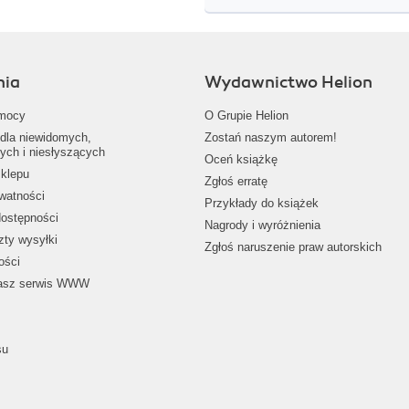
nia
Wydawnictwo Helion
mocy
O Grupie Helion
dla niewidomych,
Zostań naszym autorem!
ych i niesłyszących
Oceń książkę
klepu
Zgłoś erratę
ywatności
Przykłady do książek
dostępności
Nagrody i wyróżnienia
zty wysyłki
Zgłoś naruszenie praw autorskich
ości
nasz serwis WWW
su