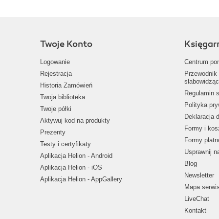
Twoje Konto
Księgar
Logowanie
Centrum po
Rejestracja
Przewodnik 
słabowidząc
Historia Zamówień
Regulamin s
Twoja biblioteka
Polityka pr
Twoje półki
Deklaracja 
Aktywuj kod na produkty
Formy i kos
Prezenty
Formy płatn
Testy i certyfikaty
Usprawnij 
Aplikacja Helion - Android
Blog
Aplikacja Helion - iOS
Newsletter
Aplikacja Helion - AppGallery
Mapa serwi
LiveChat
Kontakt