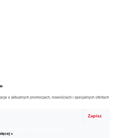
»
macje o aktualnych promocjach, nowościach i specjalnych ofertach
Zapisz
il informacje o zniżkach, promocjach
więcej »