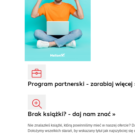
Program partnerski - zarabiaj więcej 
Brak książki? - daj nam znać »
Nie znalazłeś książki, którą powinniśmy mieć w naszej ofercie? 
Dołożymy wszelkich starań, by wskazany tytuł jak najszybciej się 