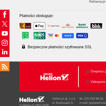
Reklamacje 
Płatności obsługuje:
Bezpieczne płatności szyfrowane SSL
Onepress.p
Videopoint.
Helion.pl sp. z o.o.
tel. (32) 230-98-63
ul. Kościuszki 1c
e-mail:
[wyświetl ema
© Helion.pl 1991-2026