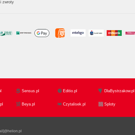
i zwroty
l
Sensus.pl
Editio.pl
DlaBystrzakow.pl
pl
Beya.pl
Czytalisek.pl
Sploty
il]@helion.pl