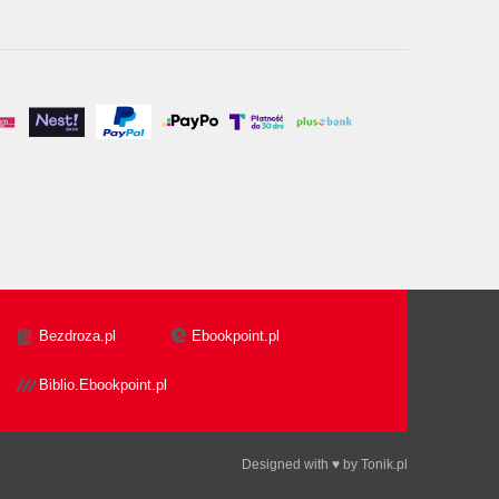
Bezdroza.pl
Ebookpoint.pl
Biblio.Ebookpoint.pl
Designed with ♥ by
Tonik.pl