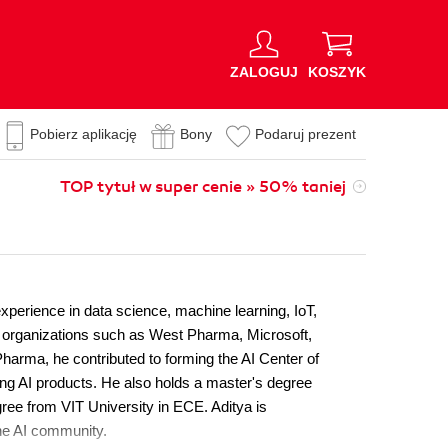
ZALOGUJ
KOSZYK
Pobierz aplikację
Bony
Podaruj prezent
TOP tytuł w super cenie » 50% taniej
xperience in data science, machine learning, IoT,
 in organizations such as West Pharma, Microsoft,
 Pharma, he contributed to forming the AI Center of
ng AI products. He also holds a master's degree
ree from VIT University in ECE. Aditya is
the AI community.