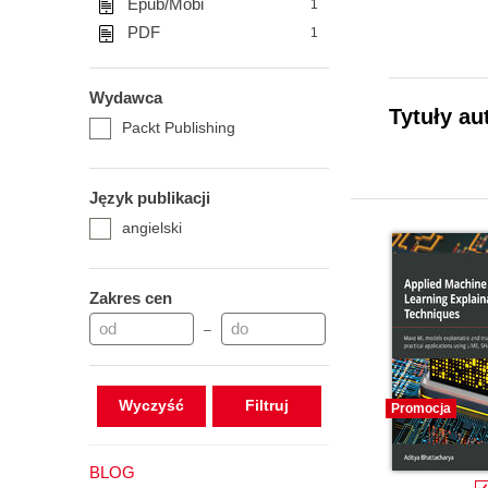
Epub/Mobi
1
PDF
1
Wydawca
Tytuły au
Packt Publishing
Język publikacji
angielski
Zakres cen
–
Wyczyść
Promocja
BLOG