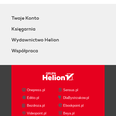
Twoje Konto
Księgarnia
Wydawnictwo Helion
Współpraca
Onepress.pl
Sensus.pl
Editio.pl
DlaBystrzakow.pl
Bezdroza.pl
Ebookpoint.pl
Videopoint.pl
Beya.pl