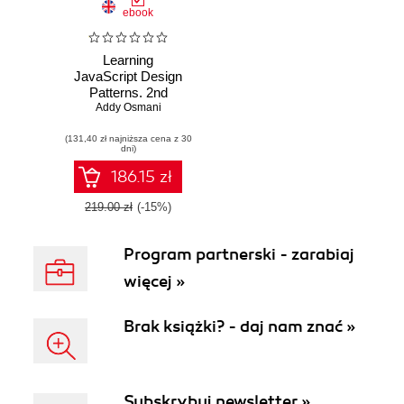
ebook
Learning
JavaScript Design
Patterns. 2nd
Addy Osmani
Edition
(131,40 zł najniższa cena z 30
dni)
186.15 zł
219.00 zł
(-15%)
Program partnerski - zarabiaj
więcej »
Brak książki? - daj nam znać »
Subskrybuj newsletter »