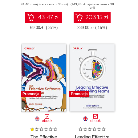
(41,40 zł najniższa cena z 30 dni)
Reacta. Wydanie II
(143,40 zł najniższa cena z 30
Generated
dni)
Applications
43.47 zł
203.15 zł
69.00zł
(-37%)
239.00 zł
(-15%)
Promocja
Promocja
ebook
ebook
The Effective
Leading Effective