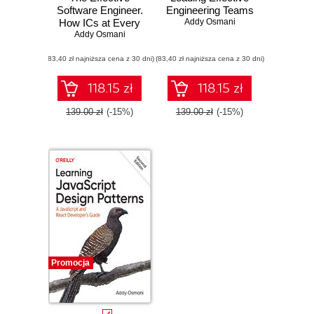
Software Engineer.
Engineering Teams
How ICs at Every
Addy Osmani
Addy Osmani
Level Can
Leverage AI,
(83,40 zł najniższa cena z 30 dni)
Prioritize High-
(83,40 zł najniższa cena z 30 dni)
Value Work, and
Lead Beyond Their
118.15 zł
118.15 zł
Role
139.00 zł
(-15%)
139.00 zł
(-15%)
Promocja