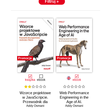
Filtruj »
Promocja
Promocja
książka
ebook
ebook
Wzorce projektowe
Web Performance
w JavaScripcie.
Engineering in the
Przewodnik dla
Age of AI.
programistów
Addy Osmani
Mastering Speed
Addy Osmani
JavaScriptu i
and Quality for AI-