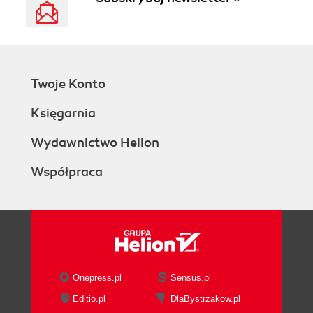
Twoje Konto
Księgarnia
Wydawnictwo Helion
Współpraca
Onepress.pl
Sensus.pl
Editio.pl
DlaBystrzakow.pl