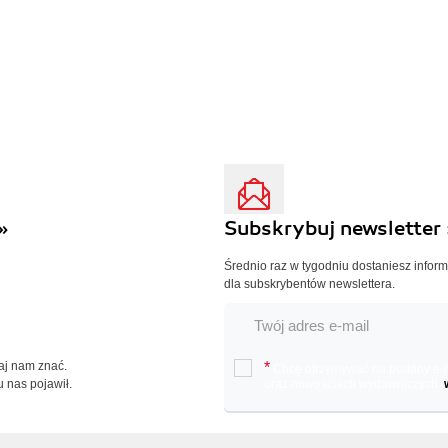
»
Subskrybuj newsletter 
Średnio raz w tygodniu dostaniesz infor
dla subskrybentów newslettera.
Daj nam znać.
*
Chcę otrzymywać na podany e-ma
u nas pojawił.
oraz nowościach wydawniczych.