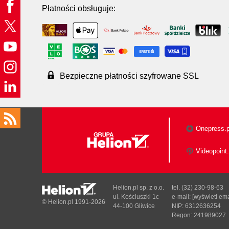
Płatności obsługuje:
Bezpieczne płatności szyfrowane SSL
Onepress.p
Videopoint.
Helion.pl sp. z o.o.
tel. (32) 230-98-63
ul. Kościuszki 1c
e-mail:
[wyświetl ema
© Helion.pl 1991-2026
44-100 Gliwice
NIP: 6312636254
Regon: 241989027