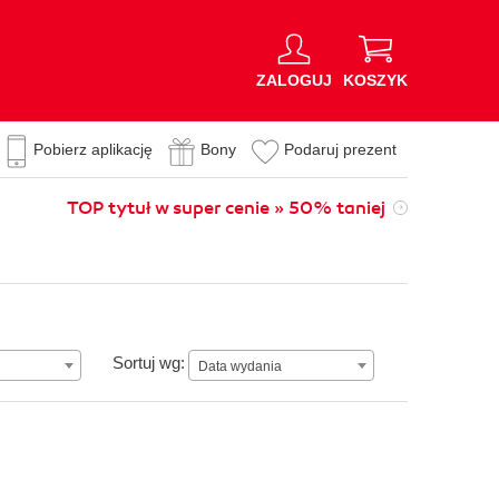
ZALOGUJ
KOSZYK
Pobierz aplikację
Bony
Podaruj prezent
TOP tytuł w super cenie » 50% taniej
Data wydania
Sortuj wg:
Data wydania