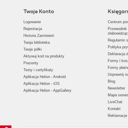
Twoje Konto
Księgar
Logowanie
Centrum po
Rejestracja
Przewodnik 
słabowidząc
Historia Zamówień
Regulamin s
Twoja biblioteka
Polityka pr
Twoje półki
Deklaracja 
Aktywuj kod na produkty
Formy i kos
Prezenty
Formy płatn
Testy i certyfikaty
Usprawnij 
Aplikacja Helion - Android
Blog
Aplikacja Helion - iOS
Newsletter
Aplikacja Helion - AppGallery
Mapa serwi
LiveChat
Kontakt
Reklamacje 