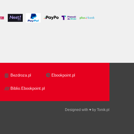
Bezdroza.pl
Ebookpoint.pl
Biblio.Ebookpoint.pl
Designed with ♥ by
Tonik.pl