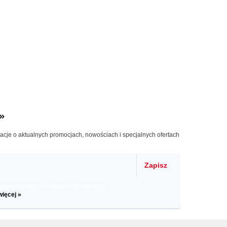
»
macje o aktualnych promocjach, nowościach i specjalnych ofertach
Zapisz
il informacje o zniżkach, promocjach
więcej »