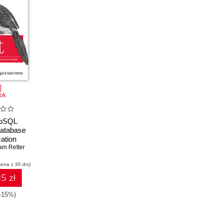
ok
NoSQL
atabase
cation
rm
am Retter
cena z 30 dni)
15 zł
(-15%)