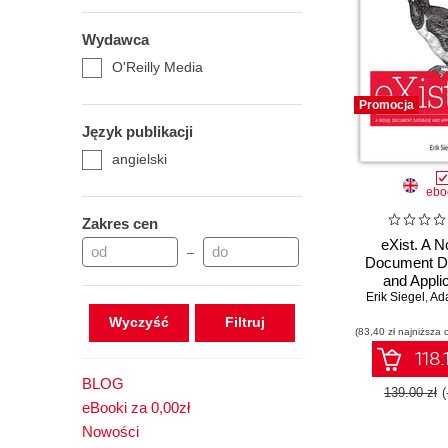
Wydawca
O'Reilly Media
Promocja
Język publikacji
angielski
ebo
Zakres cen
eXist. A 
–
Document D
and Appli
Erik Siegel
Platfo
,
Ad
Wyczyść
(83,40 zł najniższa 
118.
BLOG
139.00 zł
eBooki za 0,00zł
Nowości