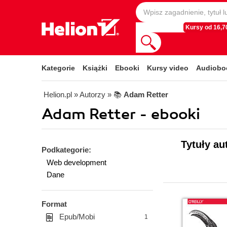
Kursy od 16,70
Kategorie
Książki
Ebooki
Kursy video
Audiobo
Helion.pl
» Autorzy
» 📚
Adam Retter
Adam Retter - ebooki
Tytuły au
Podkategorie:
Web development
Dane
Format
Epub/Mobi
1