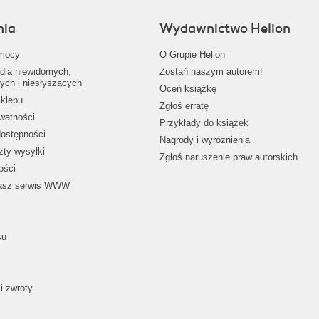
nia
Wydawnictwo Helion
mocy
O Grupie Helion
dla niewidomych,
Zostań naszym autorem!
ych i niesłyszących
Oceń książkę
klepu
Zgłoś erratę
ywatności
Przykłady do książek
dostępności
Nagrody i wyróżnienia
zty wysyłki
Zgłoś naruszenie praw autorskich
ości
nasz serwis WWW
su
i zwroty