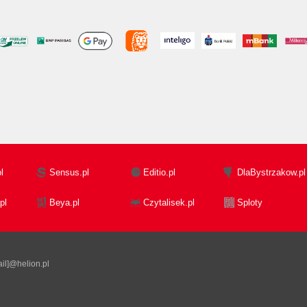
l
Sensus.pl
Editio.pl
DlaBystrzakow.pl
pl
Beya.pl
Czytalisek.pl
Sploty
il]@helion.pl