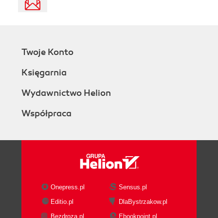
Twoje Konto
Księgarnia
Wydawnictwo Helion
Współpraca
Onepress.pl
Sensus.pl
Editio.pl
DlaBystrzakow.pl
Bezdroza.pl
Ebookpoint.pl