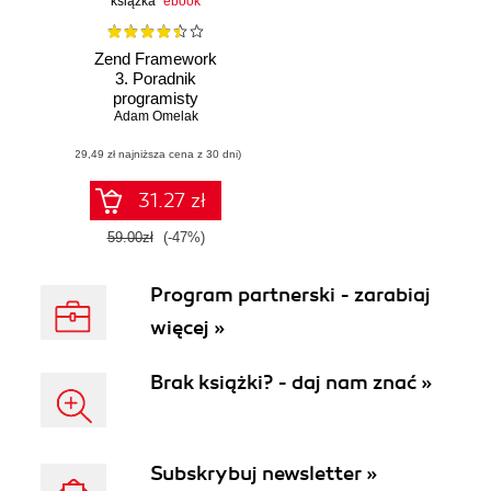
książka
ebook
Zend Framework
3. Poradnik
programisty
Adam Omelak
(29,49 zł najniższa cena z 30 dni)
31.27 zł
59.00zł
(-47%)
Program partnerski - zarabiaj
więcej »
Brak książki? - daj nam znać »
Subskrybuj newsletter »