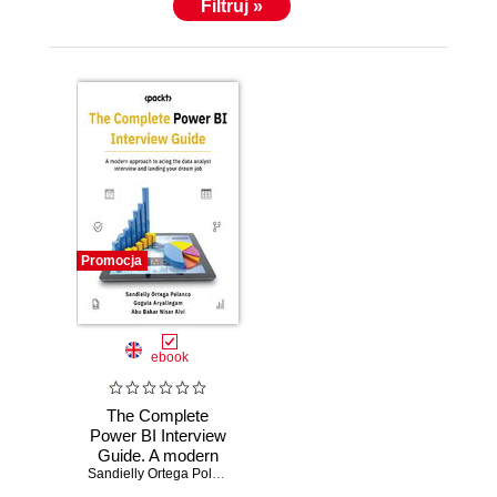
Filtruj »
Promocja
ebook
The Complete
Power BI Interview
Guide. A modern
approach to acing
Sandielly Ortega Polanco
,
Gogula Aryalingam
,
Abu Bakar Nisar Alvi
the data analyst