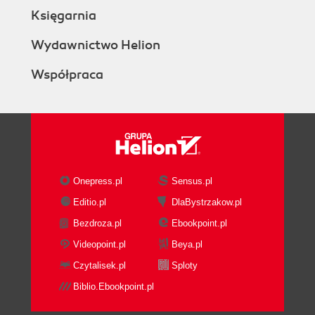
Księgarnia
Wydawnictwo Helion
Współpraca
Onepress.pl
Sensus.pl
Editio.pl
DlaBystrzakow.pl
Bezdroza.pl
Ebookpoint.pl
Videopoint.pl
Beya.pl
Czytalisek.pl
Sploty
Biblio.Ebookpoint.pl