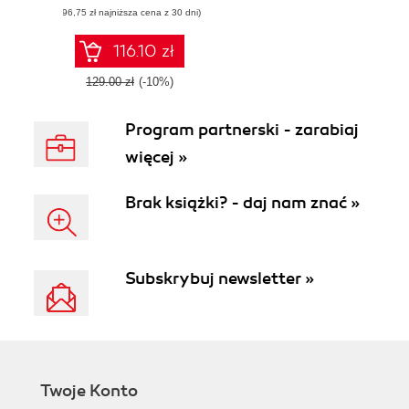
(96,75 zł najniższa cena z 30 dni)
interview and
landing your dream
job
116.10 zł
129.00 zł
(-10%)
Program partnerski - zarabiaj
więcej »
Brak książki? - daj nam znać »
Subskrybuj newsletter »
Twoje Konto