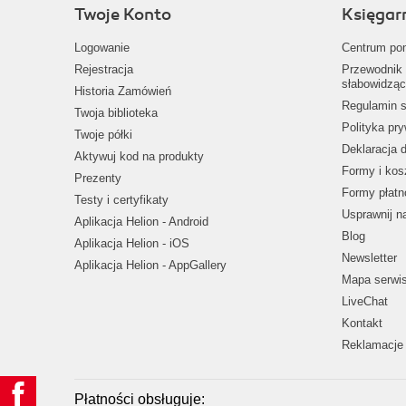
Twoje Konto
Księgar
Logowanie
Centrum po
Rejestracja
Przewodnik 
słabowidząc
Historia Zamówień
Regulamin s
Twoja biblioteka
Polityka pr
Twoje półki
Deklaracja 
Aktywuj kod na produkty
Formy i kos
Prezenty
Formy płatn
Testy i certyfikaty
Usprawnij 
Aplikacja Helion - Android
Blog
Aplikacja Helion - iOS
Newsletter
Aplikacja Helion - AppGallery
Mapa serwi
LiveChat
Kontakt
Reklamacje 
Płatności obsługuje: