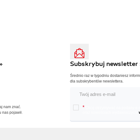
»
Subskrybuj newsletter 
Średnio raz w tygodniu dostaniesz infor
dla subskrybentów newslettera.
Daj nam znać.
*
Chcę otrzymywać na podany e-ma
u nas pojawił.
oraz nowościach wydawniczych.