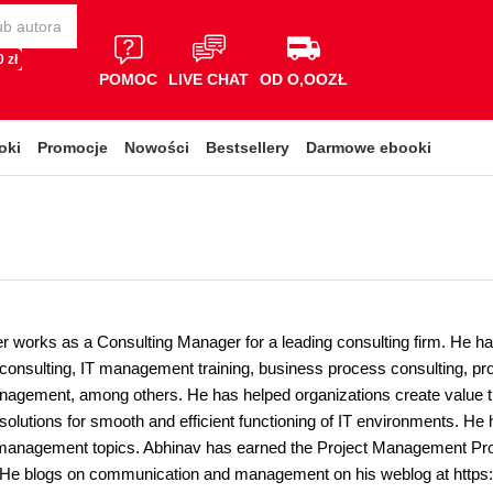
 zł
POMOC
LIVE CHAT
OD O,OOZŁ
oki
Promocje
Nowości
Bestsellery
Darmowe ebooki
r works as a Consulting Manager for a leading consulting firm. He ha
nsulting, IT management training, business process consulting, pr
nagement, among others. He has helped organizations create value 
lutions for smooth and efficient functioning of IT environments. He h
 management topics. Abhinav has earned the Project Management Pro
s. He blogs on communication and management on his weblog at https: