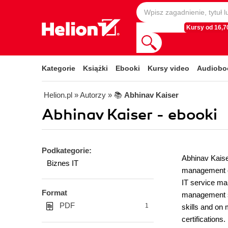
Kursy od 16,70
Kategorie
Książki
Ebooki
Kursy video
Audiobo
Helion.pl
» Autorzy
» 📚
Abhinav Kaiser
Abhinav Kaiser - ebooki
Podkategorie:
Abhinav Kaise
Biznes IT
management co
IT service ma
Format
management so
PDF
1
skills and on
certification