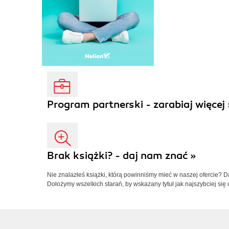
Program partnerski - zarabiaj więcej 
Brak książki? - daj nam znać »
Nie znalazłeś książki, którą powinniśmy mieć w naszej ofercie? 
Dołożymy wszelkich starań, by wskazany tytuł jak najszybciej się 