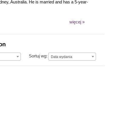
dney, Australia. He is married and has a 5-year-
więcej »
ion
Data wydania
Sortuj wg:
Data wydania