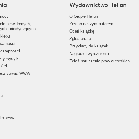
nia
Wydawnictwo Helion
mocy
O Grupie Helion
dla niewidomych,
Zostań naszym autorem!
ych i niesłyszących
Oceń książkę
klepu
Zgłoś erratę
ywatności
Przykłady do książek
dostępności
Nagrody i wyróżnienia
zty wysyłki
Zgłoś naruszenie praw autorskich
ości
nasz serwis WWW
su
i zwroty