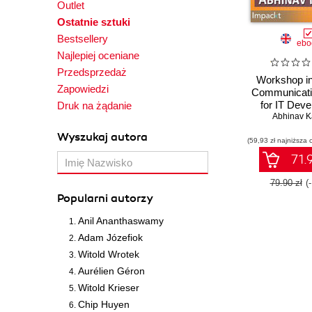
Outlet
Ostatnie sztuki
Bestsellery
ebo
Najlepiej oceniane
Przedsprzedaż
Workshop in
Zapowiedzi
Communicatio
for IT Deve
Druk na żądanie
Unlock the s
Abhinav K
effecti
Wyszukaj autora
(59,93 zł najniższa 
communicat
transform th
71.9
interact an
problems wi
79.90 zł
(
team, and m
Popularni autorzy
the value of
skill
Anil Ananthaswamy
Adam Józefiok
Witold Wrotek
Aurélien Géron
Witold Krieser
Chip Huyen