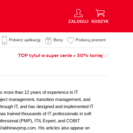
ZALOGUJ
KOSZYK
Pobierz aplikację
Bony
Podaruj prezent
TOP tytuł w super cenie » 50% taniej
s more than 12 years of experience in IT
oject management, transition management, and
through IT, and has designed and implemented IT
as trained thousands of IT professionals in soft
fessional (PMP), ITIL Expert, and COBIT
//abhinavpmp.com. His articles also appear on