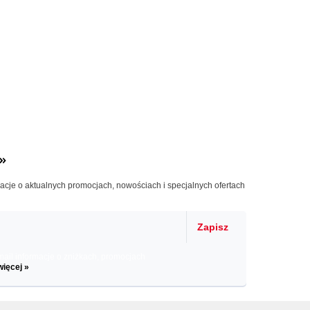
»
macje o aktualnych promocjach, nowościach i specjalnych ofertach
Zapisz
il informacje o zniżkach, promocjach
więcej »