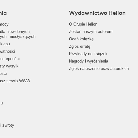
nia
Wydawnictwo Helion
mocy
O Grupie Helion
dla niewidomych,
Zostań naszym autorem!
ych i niesłyszących
Oceń książkę
klepu
Zgłoś erratę
ywatności
Przykłady do książek
dostępności
Nagrody i wyróżnienia
zty wysyłki
Zgłoś naruszenie praw autorskich
ości
nasz serwis WWW
su
i zwroty