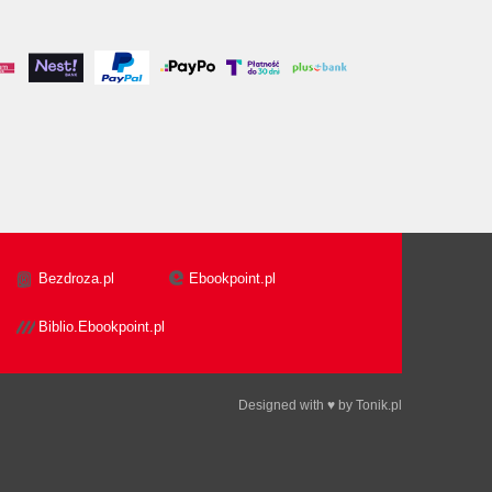
Bezdroza.pl
Ebookpoint.pl
Biblio.Ebookpoint.pl
Designed with ♥ by
Tonik.pl