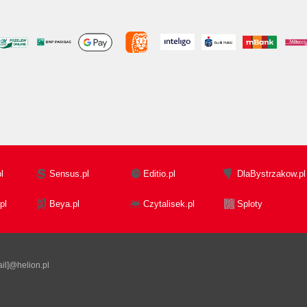
l
Sensus.pl
Editio.pl
DlaBystrzakow.pl
pl
Beya.pl
Czytalisek.pl
Sploty
il]@helion.pl