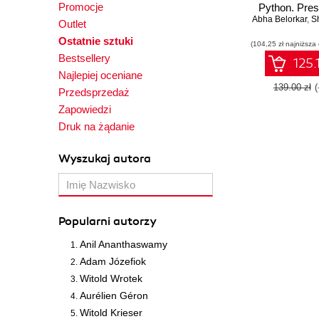
Promocje
Python. Pres
Abha Belorkar
data as an eff
,
Shar
Outlet
compelling 
Ostatnie sztuki
(104,25 zł najniższa
Second Ed
Bestsellery
125.
Najlepiej oceniane
139.00 zł
Przedsprzedaż
Zapowiedzi
Druk na żądanie
Wyszukaj autora
Popularni autorzy
Anil Ananthaswamy
Adam Józefiok
Witold Wrotek
Aurélien Géron
Witold Krieser