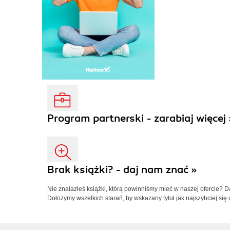
Program partnerski - zarabiaj więcej 
Brak książki? - daj nam znać »
Nie znalazłeś książki, którą powinniśmy mieć w naszej ofercie? 
Dołożymy wszelkich starań, by wskazany tytuł jak najszybciej się 