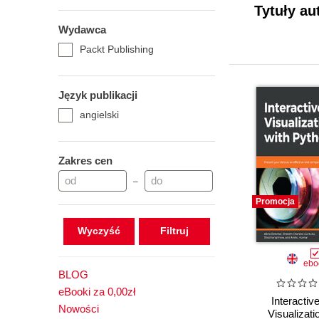
Tytuły au
Wydawca
Packt Publishing
Język publikacji
angielski
Zakres cen
–
Promocja
Wyczyść
ebo
BLOG
eBooki za 0,00zł
Interactiv
Nowości
Visualizati