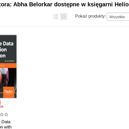
tora: Abha Belorkar dostępne w księgarni Heli
Pokaż produkty:
Wszystkie
ok
e Data
on with