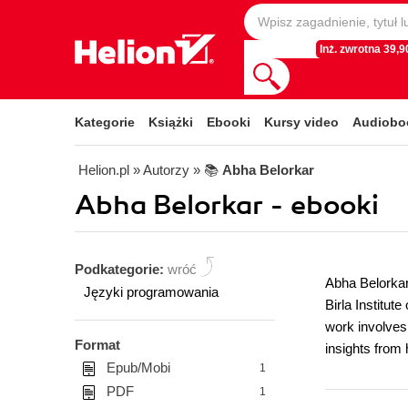
Inż. zwrotna 39,90
Kategorie
Książki
Ebooki
Kursy video
Audiobo
Helion.pl
» Autorzy
» 📚
Abha Belorkar
Abha Belorkar - ebooki
Podkategorie:
wróć
Abha Belorkar
Języki programowania
Birla Institut
work involves
Format
insights from
Epub/Mobi
1
PDF
1