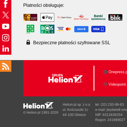
Płatności obsługuje:
Bezpieczne płatności szyfrowane SSL
Onepress.p
Videopoint.
Helion.pl sp. z o.o.
tel. (32) 230-98-63
ul. Kościuszki 1c
e-mail:
[wyświetl ema
© Helion.pl 1991-2026
44-100 Gliwice
NIP: 6312636254
Regon: 241989027