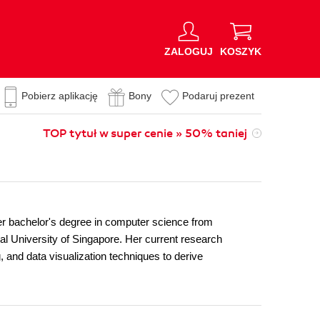
ZALOGUJ
KOSZYK
Pobierz aplikację
Bony
Podaruj prezent
TOP tytuł w super cenie » 50% taniej
er bachelor's degree in computer science from
nal University of Singapore. Her current research
 and data visualization techniques to derive