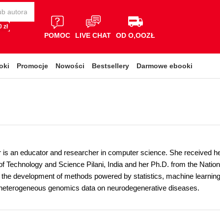
 zł
POMOC
LIVE CHAT
OD O,OOZŁ
oki
Promocje
Nowości
Bestsellery
Darmowe ebooki
 is an educator and researcher in computer science. She received h
e of Technology and Science Pilani, India and her Ph.D. from the Natio
 the development of methods powered by statistics, machine learning,
 heterogeneous genomics data on neurodegenerative diseases.