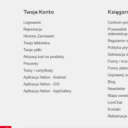
Twoje Konto
Księgar
Logowanie
Centrum po
Rejestracja
Przewodnik 
słabowidząc
Historia Zamówień
Regulamin s
Twoja biblioteka
Polityka pr
Twoje półki
Deklaracja 
Aktywuj kod na produkty
Formy i kos
Prezenty
Formy płatn
Testy i certyfikaty
Usprawnij 
Aplikacja Helion - Android
Blog
Aplikacja Helion - iOS
Newsletter
Aplikacja Helion - AppGallery
Mapa serwi
LiveChat
Kontakt
Reklamacje 