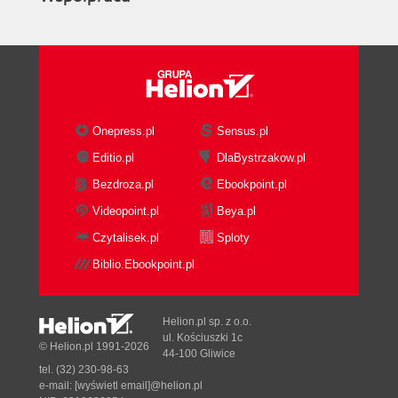
Onepress.pl
Sensus.pl
Editio.pl
DlaBystrzakow.pl
Bezdroza.pl
Ebookpoint.pl
Videopoint.pl
Beya.pl
Czytalisek.pl
Sploty
Biblio.Ebookpoint.pl
Helion.pl sp. z o.o.
ul. Kościuszki 1c
© Helion.pl 1991-2026
44-100 Gliwice
tel. (32) 230-98-63
e-mail:
[wyświetl email]@helion.pl