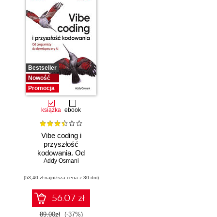
Bestseller
Nowość
Promocja
książka
ebook
Vibe coding i
przyszłość
kodowania. Od
programisty do
Addy Osmani
dewelopera ery AI
(53,40 zł najniższa cena z 30 dni)
56.07 zł
89.00zł
(-37%)