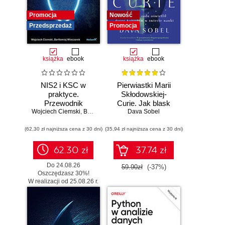
Promocja
Nowość
Przedsprzedaż
Promocja
książka
ebook
książka
ebook
NIS2 i KSC w
Pierwiastki Marii
praktyce.
Skłodowskiej-
Przewodnik
Curie. Jak blask
Wojciech Ciemski
wdrożeniowy dla
,
Bartłomiej Wieczorek
radu oświetlił drogę
Dava Sobel
organizacji
kobietom w
(62,30 zł najniższa cena z 30 dni)
(35,94 zł najniższa cena z 30 dni)
świecie nauki
62.30 zł
37.74 zł
Do 24.08.26
59.90zł
(-37%)
Oszczędzasz 30%!
W realizacji od 25.08.26 r.