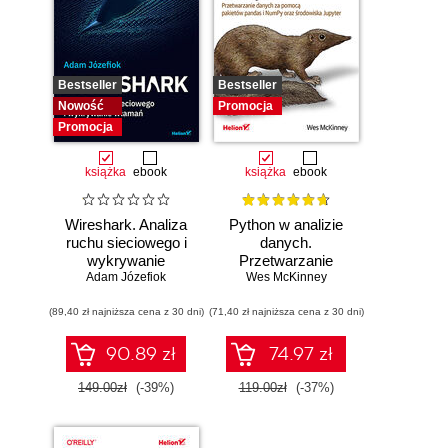
Bestseller
Bestseller
Nowość
Promocja
Promocja
książka
ebook
książka
ebook
Wireshark. Analiza
Python w analizie
ruchu sieciowego i
danych.
wykrywanie
Przetwarzanie
Adam Józefiok
włamań
danych za pomocą
Wes McKinney
pakietów pandas i
(89,40 zł najniższa cena z 30 dni)
(71,40 zł najniższa cena z 30 dni)
NumPy oraz
środowiska
Jupyter. Wydanie
90.89 zł
74.97 zł
III
149.00zł
(-39%)
119.00zł
(-37%)