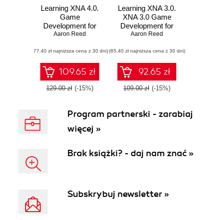
Learning XNA 4.0.
Learning XNA 3.0.
Game
XNA 3.0 Game
Development for
Development for
the PC, Xbox 360,
Aaron Reed
the PC, Xbox 360,
Aaron Reed
and Windows
and Zune
(77,40 zł najniższa cena z 30 dni)
Phone 7
(65,40 zł najniższa cena z 30 dni)
109.65 zł
92.65 zł
129.00 zł
(-15%)
109.00 zł
(-15%)
Program partnerski - zarabiaj
więcej »
Brak książki? - daj nam znać »
Subskrybuj newsletter »