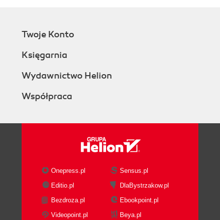
Twoje Konto
Księgarnia
Wydawnictwo Helion
Współpraca
Onepress.pl
Sensus.pl
Editio.pl
DlaBystrzakow.pl
Bezdroza.pl
Ebookpoint.pl
Videopoint.pl
Beya.pl