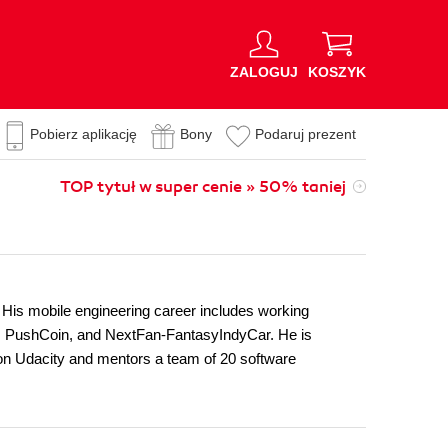
ZALOGUJ
KOSZYK
Pobierz aplikację
Bony
Podaruj prezent
TOP tytuł w super cenie » 50% taniej
 His mobile engineering career includes working
e, PushCoin, and NextFan-FantasyIndyCar. He is
on Udacity and mentors a team of 20 software