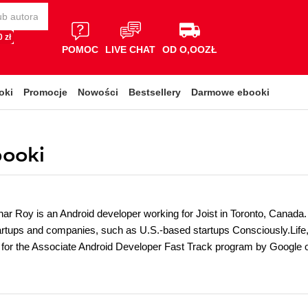
 zł
POMOC
LIVE CHAT
OD O,OOZŁ
oki
Promocje
Nowości
Bestsellery
Darmowe ebooki
booki
r Roy is an Android developer working for Joist in Toronto, Canada.
tartups and companies, such as U.S.-based startups Consciously.Lif
 for the Associate Android Developer Fast Track program by Google 