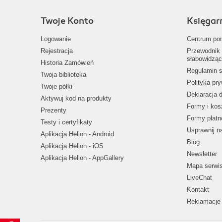
Twoje Konto
Księgar
Logowanie
Centrum po
Rejestracja
Przewodnik 
słabowidząc
Historia Zamówień
Regulamin s
Twoja biblioteka
Polityka pr
Twoje półki
Deklaracja 
Aktywuj kod na produkty
Formy i kos
Prezenty
Formy płatn
Testy i certyfikaty
Usprawnij 
Aplikacja Helion - Android
Blog
Aplikacja Helion - iOS
Newsletter
Aplikacja Helion - AppGallery
Mapa serwi
LiveChat
Kontakt
Reklamacje 