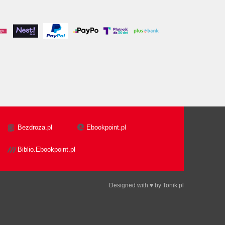
Bezdroza.pl
Ebookpoint.pl
Biblio.Ebookpoint.pl
Designed with ♥ by
Tonik.pl