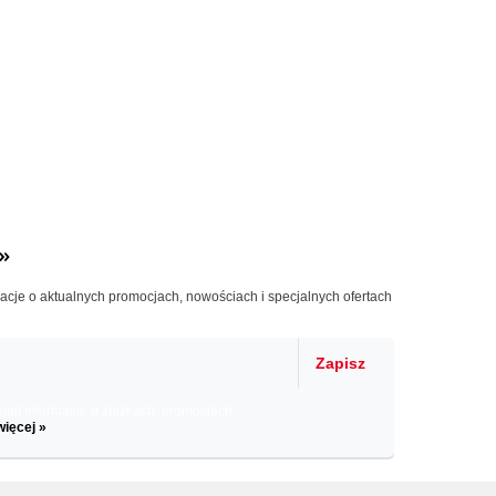
»
macje o aktualnych promocjach, nowościach i specjalnych ofertach
Zapisz
il informacje o zniżkach, promocjach
więcej »