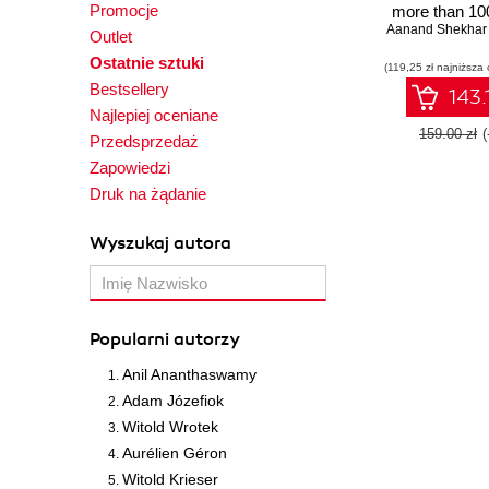
Promocje
more than 10
Aanand Shekhar
that show how
Outlet
robust mobil
Ostatnie sztuki
(119,25 zł najniższa 
applications wi
Bestsellery
Spring Boo
143.
Andro
Najlepiej oceniane
159.00 zł
Przedsprzedaż
Zapowiedzi
Druk na żądanie
Wyszukaj autora
Popularni autorzy
Anil Ananthaswamy
Adam Józefiok
Witold Wrotek
Aurélien Géron
Witold Krieser