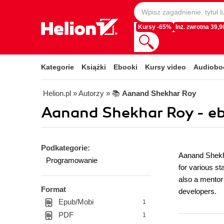
Kursy -65%
Inż. zwrotna 39,90
Kategorie
Książki
Ebooki
Kursy video
Audiobo
Helion.pl
» Autorzy
» 📚
Aanand Shekhar Roy
Aanand Shekhar Roy - e
Podkategorie:
Aanand Shekha
Programowanie
for various s
also a mentor
Format
developers.
Epub/Mobi
1
PDF
1