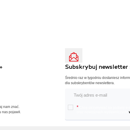
»
Subskrybuj newsletter 
Średnio raz w tygodniu dostaniesz infor
dla subskrybentów newslettera.
Daj nam znać.
*
Chcę otrzymywać na podany e-ma
u nas pojawił.
oraz nowościach wydawniczych.