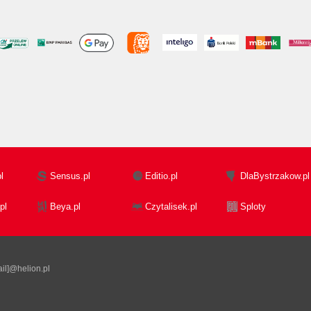
l
Sensus.pl
Editio.pl
DlaBystrzakow.pl
pl
Beya.pl
Czytalisek.pl
Sploty
il]@helion.pl