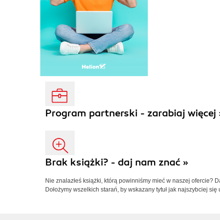
Program partnerski - zarabiaj więcej 
Brak książki? - daj nam znać »
Nie znalazłeś książki, którą powinniśmy mieć w naszej ofercie? 
Dołożymy wszelkich starań, by wskazany tytuł jak najszybciej się 