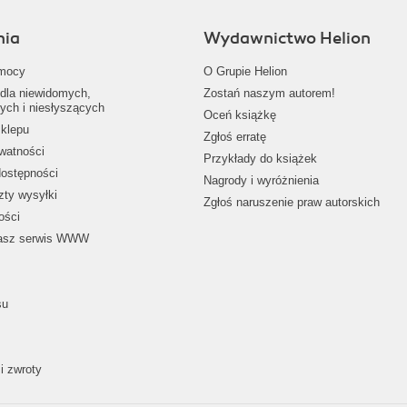
nia
Wydawnictwo Helion
mocy
O Grupie Helion
dla niewidomych,
Zostań naszym autorem!
ych i niesłyszących
Oceń książkę
klepu
Zgłoś erratę
ywatności
Przykłady do książek
dostępności
Nagrody i wyróżnienia
zty wysyłki
Zgłoś naruszenie praw autorskich
ości
nasz serwis WWW
su
i zwroty