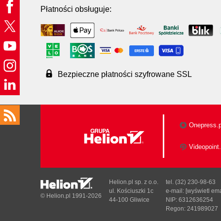
Płatności obsługuje:
Bezpieczne płatności szyfrowane SSL
Onepress.p
Videopoint.
Helion.pl sp. z o.o.
tel. (32) 230-98-63
ul. Kościuszki 1c
e-mail:
[wyświetl ema
© Helion.pl 1991-2026
44-100 Gliwice
NIP: 6312636254
Regon: 241989027