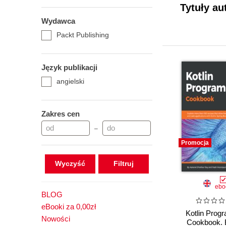
Tytuły au
Wydawca
Packt Publishing
Język publikacji
angielski
Zakres cen
–
Promocja
Wyczyść
ebo
BLOG
eBooki za 0,00zł
Kotlin Prog
Nowości
Cookbook. 