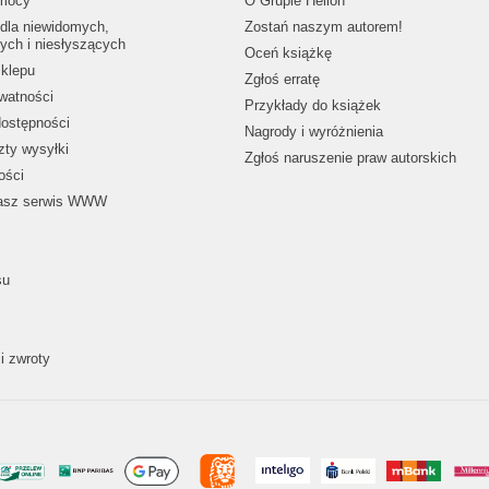
mocy
O Grupie Helion
dla niewidomych,
Zostań naszym autorem!
ych i niesłyszących
Oceń książkę
klepu
Zgłoś erratę
ywatności
Przykłady do książek
dostępności
Nagrody i wyróżnienia
zty wysyłki
Zgłoś naruszenie praw autorskich
ości
nasz serwis WWW
su
i zwroty