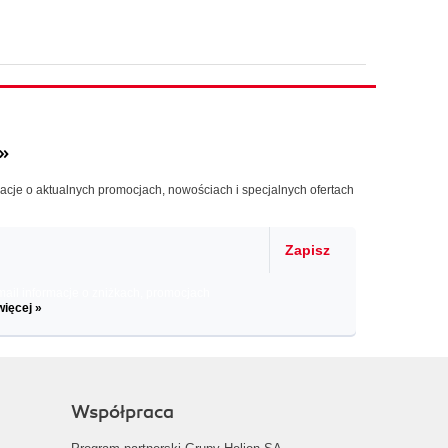
»
macje o aktualnych promocjach, nowościach i specjalnych ofertach
Zapisz
il informacje o zniżkach, promocjach
więcej »
Współpraca