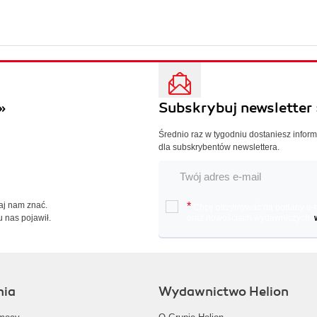
»
Subskrybuj newsletter 
Średnio raz w tygodniu dostaniesz infor
dla subskrybentów newslettera.
Daj nam znać.
*
Chcę otrzymywać na podany e-ma
u nas pojawił.
oraz nowościach wydawniczych.
nia
Wydawnictwo Helion