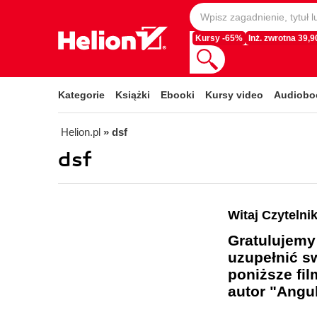
Kursy -65%
Inż. zwrotna 39,90
Kategorie
Książki
Ebooki
Kursy video
Audiobo
Helion.pl
» dsf
dsf
Witaj Czytelni
Gratulujemy
uzupełnić s
poniższe fil
autor "Angul