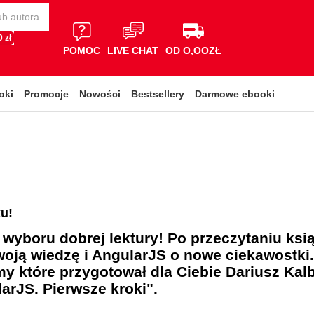
 zł
POMOC
LIVE CHAT
OD O,OOZŁ
oki
Promocje
Nowości
Bestsellery
Darmowe ebooki
ku!
 wyboru dobrej lektury! Po przeczytaniu ksi
woją wiedzę i AngularJS o nowe ciekawostki.
my które przygotował dla Ciebie Dariusz Kal
arJS. Pierwsze kroki".