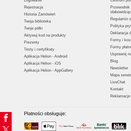
Logowanie
Centrum po
Rejestracja
Przewodnik 
słabowidząc
Historia Zamówień
Regulamin s
Twoja biblioteka
Polityka pr
Twoje półki
Deklaracja 
Aktywuj kod na produkty
Formy i kos
Prezenty
Formy płatn
Testy i certyfikaty
Usprawnij 
Aplikacja Helion - Android
Blog
Aplikacja Helion - iOS
Newsletter
Aplikacja Helion - AppGallery
Mapa serwi
LiveChat
Kontakt
Reklamacje 
Płatności obsługuje: