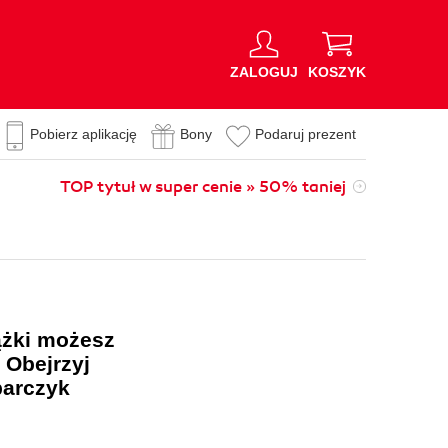
ZALOGUJ
KOSZYK
Pobierz aplikację
Bony
Podaruj prezent
TOP tytuł w super cenie » 50% taniej
ążki możesz
 Obejrzyj
barczyk