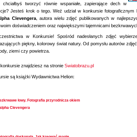
 chciałbyś tworzyć równie wspaniałe, zapierające dech w
cje? Jesteś krok o tego. Weź udział w konkursie fotograficznym
lpha Clevengera
, autora wielu zdjęć publikowanych w najleps
ię swoim doświadczeniem oraz największymi tajemnicami bezkrwawyc
estnictwa w Konkursie! Spośród nadesłanych zdjęć wybierzem
azujących piękny, kolorowy świat natury. Od pomysłu autorów zdjęć
ody, ziemi czy powietrza.
 konkursie znajdziesz na stronie
Swiatobrazu.pl
rsie są książki Wydawnictwa Helion:
ezkrwawe łowy. Fotografia przyrodnicza okiem
alpha Clevengera
otografia doskonała. Jak kreować magię