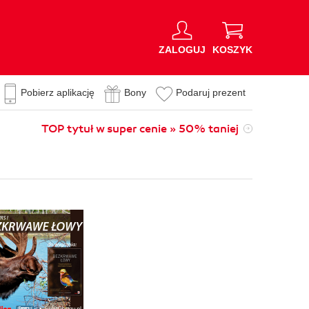
ZALOGUJ
KOSZYK
Pobierz aplikację
Bony
Podaruj prezent
TOP tytuł w super cenie » 50% taniej