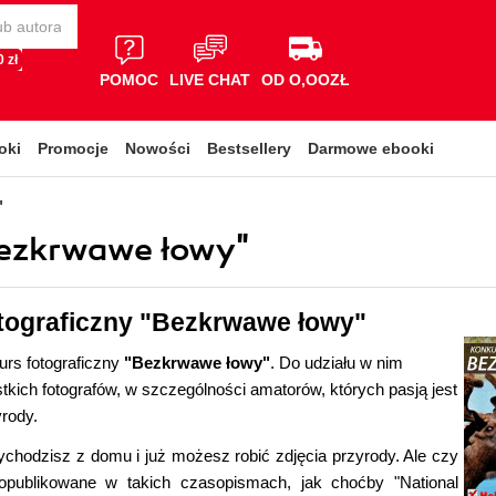
 zł
POMOC
LIVE CHAT
OD O,OOZŁ
oki
Promocje
Nowości
Bestsellery
Darmowe ebooki
"
Bezkrwawe łowy"
tograficzny "Bezkrwawe łowy"
urs fotograficzny
"Bezkrwawe łowy"
. Do udziału w nim
ich fotografów, w szczególności amatorów, których pasją jest
yrody.
ychodzisz z domu i już możesz robić zdjęcia przyrody. Ale czy
 opublikowane w takich czasopismach, jak choćby "National