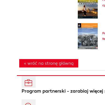
c
F
f
« wróć na stronę główną
Program partnerski - zarabiaj więcej 