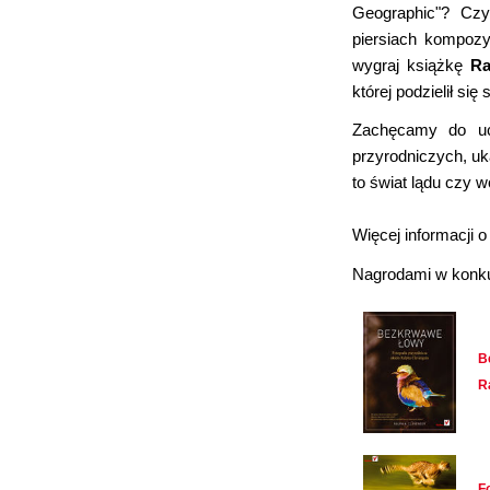
Geographic"? Czy
piersiach kompozy
wygraj
książkę
Ra
której podzielił s
Zachęcamy do ucz
przyrodniczych, uk
to świat lądu czy w
Więcej informacji o
Nagrodami w konku
B
R
F