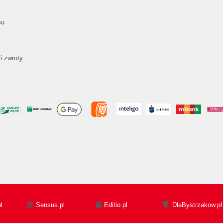
su
i zwroty
l
Sensus.pl
Editio.pl
DlaBystrzakow.pl