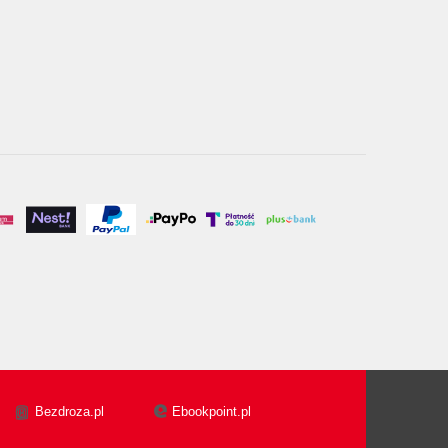
Bezdroza.pl
Ebookpoint.pl