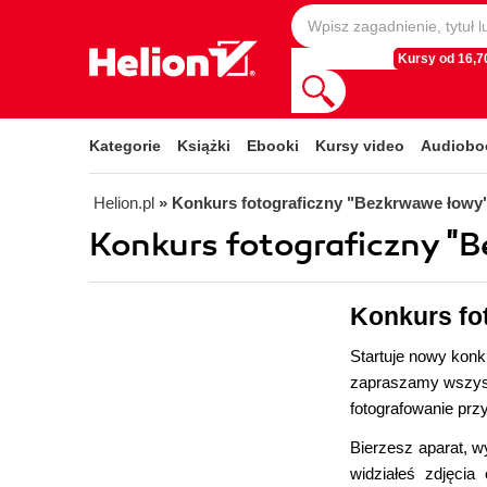
Kursy od 16,70
Kategorie
Książki
Ebooki
Kursy video
Audiobo
Helion.pl
» Konkurs fotograficzny "Bezkrwawe łowy
Konkurs fotograficzny "
Konkurs fo
Startuje nowy konk
zapraszamy wszystk
fotografowanie prz
Bierzesz aparat, w
widziałeś zdjęcia