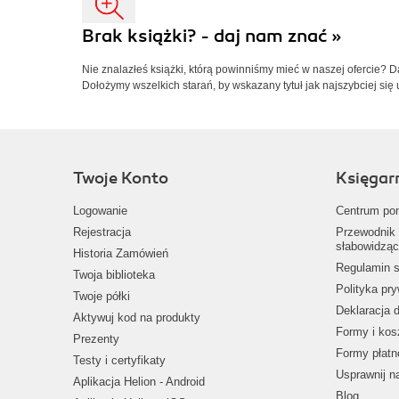
Brak książki? - daj nam znać »
Nie znalazłeś książki, którą powinniśmy mieć w naszej ofercie? 
Dołożymy wszelkich starań, by wskazany tytuł jak najszybciej się 
Twoje Konto
Księgar
Logowanie
Centrum po
Rejestracja
Przewodnik 
słabowidząc
Historia Zamówień
Regulamin s
Twoja biblioteka
Polityka pr
Twoje półki
Deklaracja 
Aktywuj kod na produkty
Formy i kos
Prezenty
Formy płatn
Testy i certyfikaty
Usprawnij 
Aplikacja Helion - Android
Blog