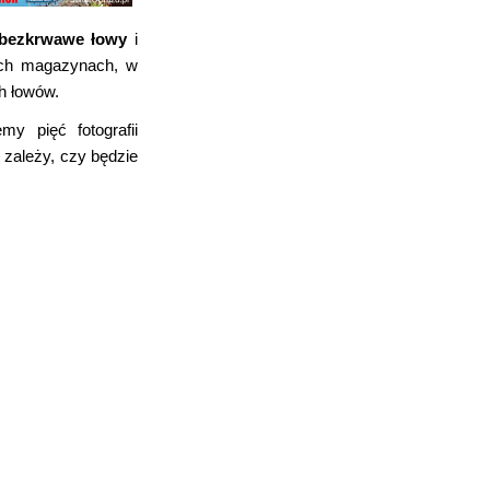
bezkrwawe łowy
i
zych magazynach, w
h łowów.
y pięć fotografii
 zależy, czy będzie