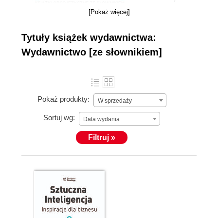
oferuje unikalne
[Pokaż więcej]
na polskim rynku publikacje w językach obcych wraz z
podręcznym słownikiem. Na początku działalności w
Tytuły książek wydawnictwa:
ofercie Wydawnictwa znajdowały się publikacje w
Wydawnictwo [ze słownikiem]
języku angielskim. Obecnie Wydawnictwo poszerzyło
swoją ofertę o wydania w języku hiszpańskim oraz
niemieckim. W planach Wydawnictwo ma także
wydanie książek w języku francuskim, włoskim i
Pokaż produkty:
W sprzedaży
rosyjskim. Marka [ze słownikiem] produkuje także
materiały wspomagające naukę języka, takie jak
Sortuj wg:
Data wydania
słownik frekwencyjny oraz słownik zapożyczeń.
Filtruj »