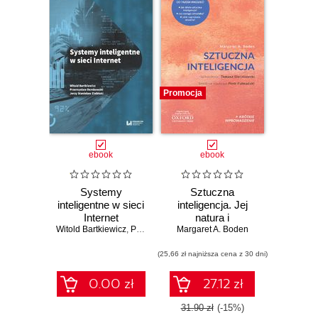
Łódzkiego.
Autorami
publikowanych
prac są przede
wszystkim
Promocja
pracownicy
naukowi uczelni,
ale również
ebook
ebook
wybitni znawcy
przedmiotu z
innych ośrodków
Systemy
Sztuczna
inteligentne w sieci
inteligencja. Jej
w kraju i za
Internet
natura i
granicą, natomiast
Witold Bartkiewicz
,
Przemysław Dembowski
przyszłość. Krótkie
Margaret A. Boden
,
Jerzy Stanisław Zielińs
problematyka
Wprowadzenie 21
(25,66 zł najniższa cena z 30 dni)
publikacji
skupiona jest
0.00 zł
27.12 zł
wokół
31.90 zł
(-15%)
podstawowych