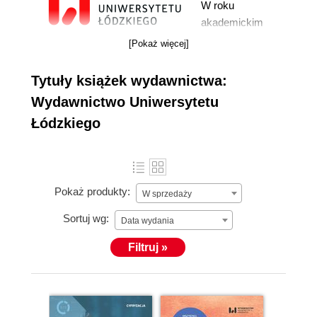
W roku
akademickim
1972/73 powołano
[Pokaż więcej]
w Uniwersytecie
Łódzkim Dział
więcej »
Tytuły książek wydawnictwa:
Wydawnictw,
Wydawnictwo Uniwersytetu
którego zadaniem
Łódzkiego
miało być
opracowywanie i
edycja
uczelnianych prac
Pokaż produkty:
naukowych,
W sprzedaży
dydaktycznych i
Sortuj wg:
Data wydania
informacyjnych.
W 1984 r. Dział
Filtruj »
został
przekształcony w
Wydawnictwo
Uniwersytetu