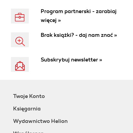
dyscyplin
Program partnerski - zarabiaj
uniwersyteckich i
tematyki
więcej »
interdyscyplinarnej.
Brak książki? - daj nam znać »
Obecnie
rozwijany
program
wydawniczy
Subskrybuj newsletter »
stanowi
kontynuację
bogatej oferty
starannie
opracowanych
Twoje Konto
pod względem
redakcyjnym i
Księgarnia
typograficznym
Wydawnictwo Helion
publikacji z
różnych dziedzin