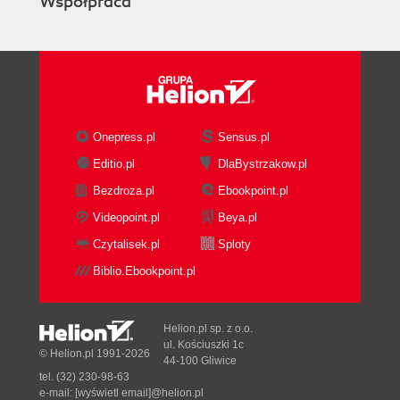
Współpraca
nauki, ze
szczególnym
uwzględnieniem
szeroko
rozumianej
humanistyki.
Onepress.pl
Sensus.pl
Editio.pl
DlaBystrzakow.pl
Bezdroza.pl
Ebookpoint.pl
Videopoint.pl
Beya.pl
Czytalisek.pl
Sploty
Biblio.Ebookpoint.pl
Helion.pl sp. z o.o.
ul. Kościuszki 1c
© Helion.pl 1991-2026
44-100 Gliwice
tel. (32) 230-98-63
e-mail:
[wyświetl email]@helion.pl