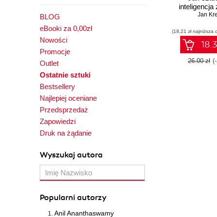
inteligencja
najciekawszą
Jan Kre
BLOG
na świe
eBooki za 0,00zł
(18,21 zł najniższa 
Nowości
18.3
Promocje
26.00 zł
(
Outlet
Ostatnie sztuki
Bestsellery
Najlepiej oceniane
Przedsprzedaż
Zapowiedzi
Druk na żądanie
Wyszukaj autora
Popularni autorzy
Anil Ananthaswamy