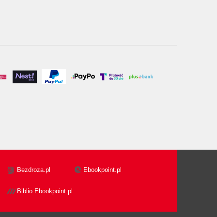
Bezdroza.pl
Ebookpoint.pl
Biblio.Ebookpoint.pl