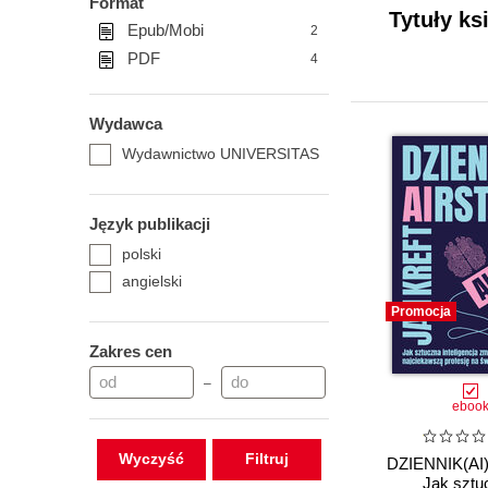
Format
Tytuły k
Epub/Mobi
2
PDF
4
Wydawca
Wydawnictwo UNIVERSITAS
Język publikacji
polski
angielski
Promocja
Zakres cen
–
eboo
Wyczyść
DZIENNIK(A
Jak sztu