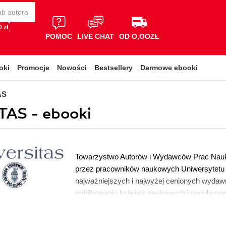
 zł
POMOC
LIVE CHAT
OD O,OOZŁ
oki
Promocje
Nowości
Bestsellery
Darmowe ebooki
AS
AS - ebooki
Towarzystwo Autorów i Wydawców Prac Nau
przez pracowników naukowych Uniwersytetu Ja
najważniejszych i najwyżej cenionych wydawn
publikowaniu książek naukowych i popularno
uwzględnieniem historii i teorii literatury, his
wydawniczych należą Horyzonty Nowoczesnoś