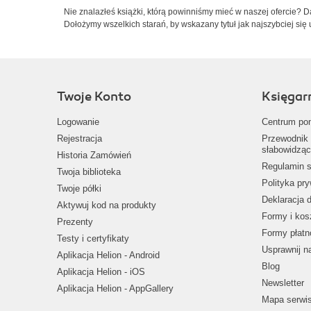
Nie znalazłeś książki, którą powinniśmy mieć w naszej ofercie? 
Dołożymy wszelkich starań, by wskazany tytuł jak najszybciej się 
Twoje Konto
Księgar
Logowanie
Centrum po
Rejestracja
Przewodnik 
słabowidząc
Historia Zamówień
Regulamin s
Twoja biblioteka
Polityka pr
Twoje półki
Deklaracja 
Aktywuj kod na produkty
Formy i kos
Prezenty
Formy płatn
Testy i certyfikaty
Usprawnij 
Aplikacja Helion - Android
Blog
Aplikacja Helion - iOS
Newsletter
Aplikacja Helion - AppGallery
Mapa serwi