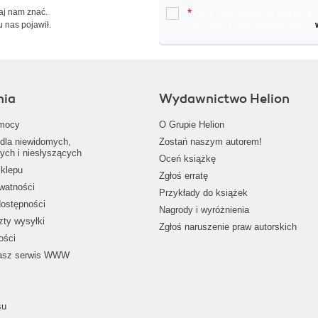
Daj nam znać.
*
Chcę otrzymywać na podany e-ma
u nas pojawił.
oraz nowościach wydawniczych.
nia
Wydawnictwo Helion
mocy
O Grupie Helion
dla niewidomych,
Zostań naszym autorem!
ych i niesłyszących
Oceń książkę
klepu
Zgłoś erratę
ywatności
Przykłady do książek
dostępności
Nagrody i wyróżnienia
zty wysyłki
Zgłoś naruszenie praw autorskich
ości
nasz serwis WWW
su