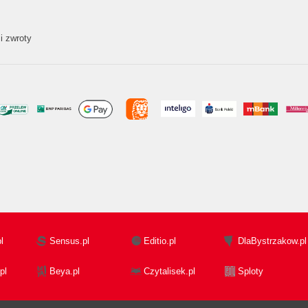
i zwroty
l
Sensus.pl
Editio.pl
DlaBystrzakow.pl
pl
Beya.pl
Czytalisek.pl
Sploty