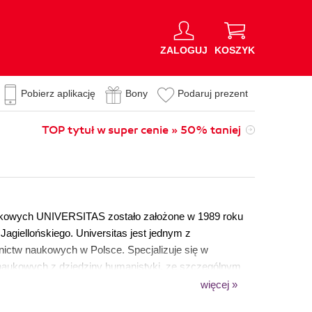
ZALOGUJ
KOSZYK
Pobierz aplikację
Bony
Podaruj prezent
TOP tytuł w super cenie » 50% taniej
kowych UNIVERSITAS zostało założone w 1989 roku
giellońskiego. Universitas jest jednym z
ictw naukowych w Polsce. Specjalizuje się w
naukowych z dziedziny humanistyki, ze szczególnym
torii sztuki, nauki o języku. Do naszych czołowych serii
więcej »
ci, Język Polski dla Cudzoziemców, Krytyka XX i XXI