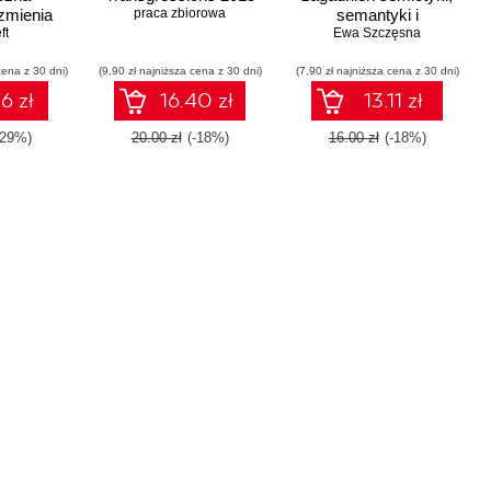
 zmienia
praca zbiorowa
semantyki i
 profesję
ft
komunikacji cyfrowej
Ewa Szczęsna
cie
cena z 30 dni)
(9,90 zł najniższa cena z 30 dni)
(7,90 zł najniższa cena z 30 dni)
6 zł
16.40 zł
13.11 zł
-29%)
20.00 zł
(-18%)
16.00 zł
(-18%)