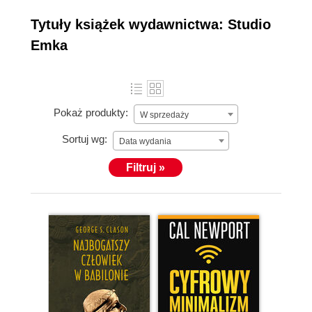
czytelnikom
literaturę
Tytuły książek wydawnictwa: Studio
biznesową i
Emka
motywacyjną w
najlepszym
więcej »
wydaniu. W
ofercie
Pokaż produkty:
W sprzedaży
wydawnictwa
znajdują się
Sortuj wg:
Data wydania
zarówno poradniki
Filtruj »
niosące
kardynalną
wiedzę ludziom
zakładającym
własny biznes jak
również tytuły
bardziej fachowe,
kierowane głównie
do kadry