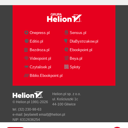
Onepress.pl
Sensus.pl
Editio.pl
DlaBystrzakow.pl
Bezdroza.pl
Ebookpoint.pl
Videopoint.pl
Beya.pl
Czytalisek.pl
Sploty
Biblio.Ebookpoint.pl
Helion.pl sp. z o.o.
ul. Kościuszki 1c
© Helion.pl 1991-2026
44-100 Gliwice
tel. (32) 230-98-63
e-mail:
[wyświetl email]@helion.pl
NIP: 6312636254
Regon: 241989027