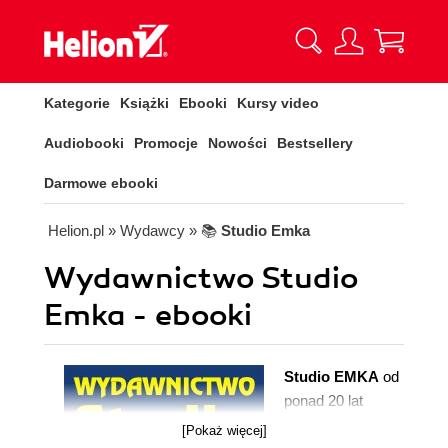
Kategorie
Książki
Ebooki
Kursy video
Audiobooki
Promocje
Nowości
Bestsellery
Darmowe ebooki
Helion.pl
» Wydawcy
» 📚
Studio Emka
Wydawnictwo Studio
Emka - ebooki
Studio EMKA
od
ponad 20 lat
uprzystępnia
[Pokaż więcej]