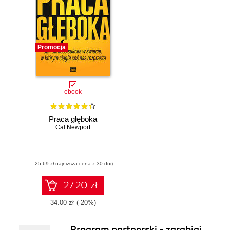
dla praktyków.
Promocja
ebook
Praca głęboka
Cal Newport
(25,69 zł najniższa cena z 30 dni)
27.20 zł
34.00 zł
(-20%)
Program partnerski - zarabiaj