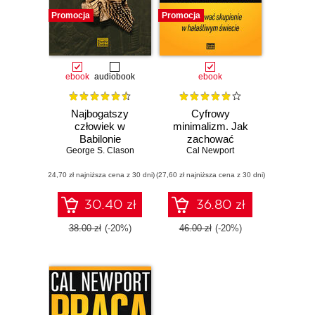
menedżerskiej
Promocja
Promocja
wysokiego
szczebla.
Ambicją Studio
ebook
audiobook
ebook
EMKA jest
wpisywanie się
Najbogatszy
Cyfrowy
swą działalnością
człowiek w
minimalizm. Jak
Babilonie
zachować
edytorską, w
George S. Clason
skupienie w
Cal Newport
program edukacji
hałaśliwym świecie
ekonomicznej
(24,70 zł najniższa cena z 30 dni)
(27,60 zł najniższa cena z 30 dni)
społeczeństwa, a
30.40 zł
36.80 zł
główną dewizą
jest tworzenie i
38.00 zł
(-20%)
46.00 zł
(-20%)
publikowanie
książek stojących
blisko życia i
ludzi; pisanych
przez praktyków i