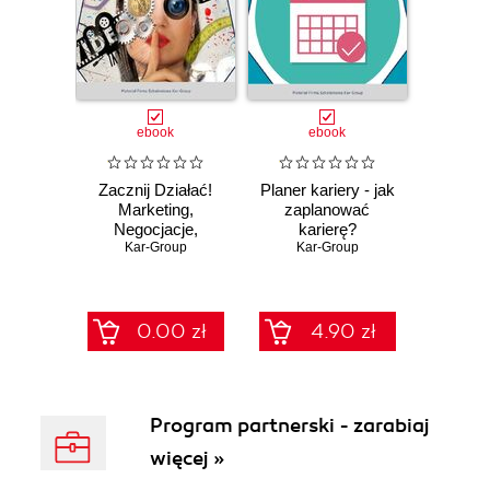
ebook
ebook
Zacznij Działać!
Planer kariery - jak
Marketing,
zaplanować
Negocjacje,
karierę?
Wizerunek-1
Kar-Group
Kar-Group
0.00 zł
4.90 zł
Program partnerski - zarabiaj
więcej »