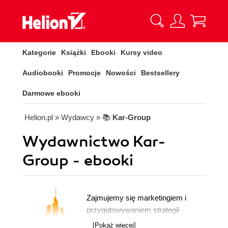
Kategorie
Książki
Ebooki
Kursy video
Audiobooki
Promocje
Nowości
Bestsellery
Darmowe ebooki
Helion.pl
» Wydawcy
» 📚
Kar-Group
Wydawnictwo Kar-
Group - ebooki
Zajmujemy się marketingiem i
przygotowywaniem strategii
reklamowych dla firm oraz osób
[Pokaż więcej]