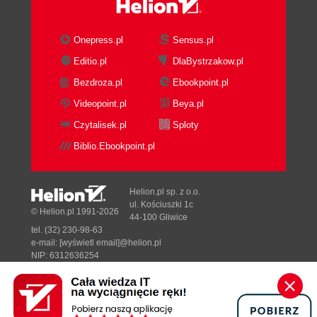
Onepress.pl
Sensus.pl
Editio.pl
DlaBystrzakow.pl
Bezdroza.pl
Ebookpoint.pl
Videopoint.pl
Beya.pl
Czytalisek.pl
Sploty
Biblio.Ebookpoint.pl
Helion.pl sp. z o.o.
ul. Kościuszki 1c
© Helion.pl 1991-2026
44-100 Gliwice
tel. (32) 230-98-63
e-mail:
[wyświetl email]@helion.pl
NIP: 6312636254
Regon: 241989027
Designed with ♥ by
Tonik.pl