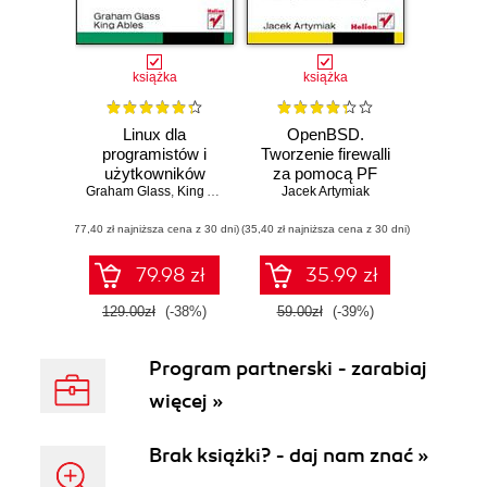
książka
książka
Linux dla
OpenBSD.
programistów i
Tworzenie firewalli
użytkowników
za pomocą PF
Graham Glass
,
King Ables
Jacek Artymiak
(77,40 zł najniższa cena z 30 dni)
(35,40 zł najniższa cena z 30 dni)
79.98 zł
35.99 zł
129.00zł
(-38%)
59.00zł
(-39%)
Program partnerski - zarabiaj
więcej »
Brak książki? - daj nam znać »