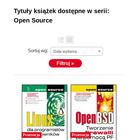
swoją wiedzą i doświadczeniem, na licznych
przykładach przedstawiają zasady konfiguracji
Tytuły książek dostępne w serii:
sprzętu, instalacji, pracy na nim, administrowania
Open Source
systemem czy wykorzystania funkcji aplikacji
użytkowych. Książki z tej serii przeznaczone są dla
początkujących i średnio zaawansowanych
użytkowników oprogramowania open source.
Sortuj wg:
Data wydania
Filtruj »
Promocja
Promocja