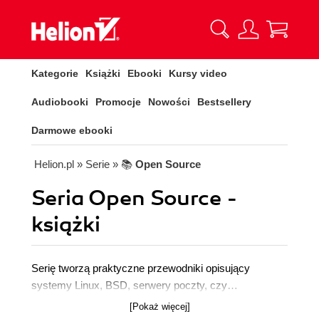
Kategorie
Książki
Ebooki
Kursy video
Audiobooki
Promocje
Nowości
Bestsellery
Darmowe ebooki
Helion.pl
» Serie
» 📚
Open Source
Seria Open Source -
książki
Serię tworzą praktyczne przewodniki opisujący
systemy Linux, BSD, serwery poczty, czy
programowanie dla open source. Autorzy dzielą się
[Pokaż więcej]