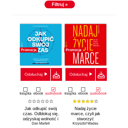
Filtruj »
Promocja
Promocja
Odsłuchaj
Odsłuchaj
książka
ebook
audiobook
książka
ebook
audiobook
Jak odkupić swój
Nadaj życie
czas. Odblokuj się,
marce, czyli jak
odzyskaj wolność i
stworzyć
stwórz własne
Dan Martell
Krzysztof Wadas
skuteczną