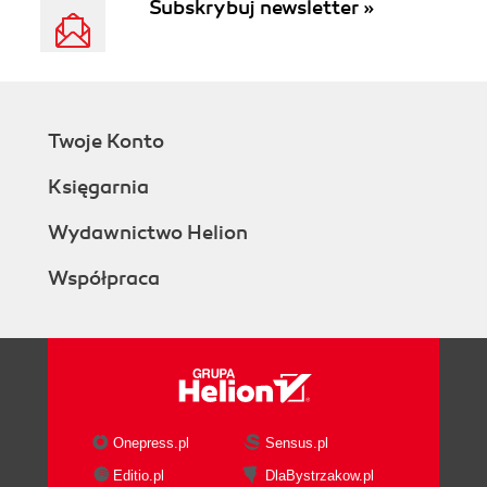
Subskrybuj newsletter »
Twoje Konto
Księgarnia
Wydawnictwo Helion
Współpraca
Onepress.pl
Sensus.pl
Editio.pl
DlaBystrzakow.pl