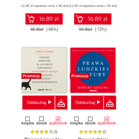
imperium
komunikację
(12,90 zł najniższa cena z 30 dni)
(12,90 zł najniższa cena z 30 dni)
16.89 zł
16.89 zł
49.90zł
(-66%)
59.90zł
(-72%)
Promocja
Promocja
Odsłuchaj
Odsłuchaj
książka
ebook
audiobook
książka
ebook
audiobook