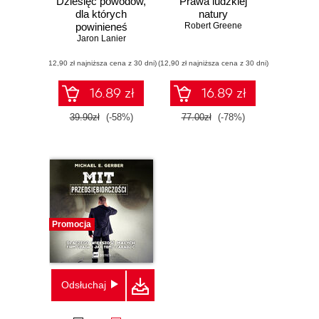
Dziesięć powodów,
Prawa ludzkiej
dla których
natury
powinieneś
Robert Greene
natychmiast
Jaron Lanier
usunąć swoje
(12,90 zł najniższa cena z 30 dni)
konta z mediów
(12,90 zł najniższa cena z 30 dni)
społecznościowych
16.89 zł
16.89 zł
39.90zł
(-58%)
77.00zł
(-78%)
Promocja
Odsłuchaj