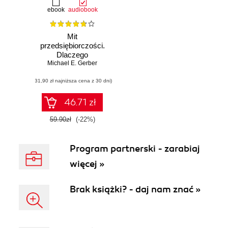
ebook
audiobook
Mit
przedsiębiorczości.
Dlaczego
większość małych
Michael E. Gerber
firm upada i jak
(31,90 zł najniższa cena z 30 dni)
temu zaradzić
46.71 zł
59.90zł
(-22%)
Program partnerski - zarabiaj
więcej »
Brak książki? - daj nam znać »