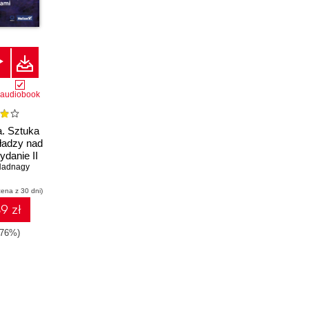
audiobook
a. Sztuka
ładzy nad
danie II
Hadnagy
cena z 30 dni)
9 zł
-76%)