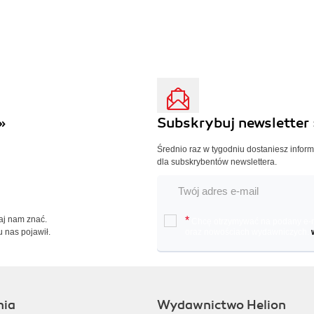
»
Subskrybuj newsletter 
Średnio raz w tygodniu dostaniesz infor
dla subskrybentów newslettera.
Daj nam znać.
*
Chcę otrzymywać na podany e-ma
u nas pojawił.
oraz nowościach wydawniczych.
nia
Wydawnictwo Helion