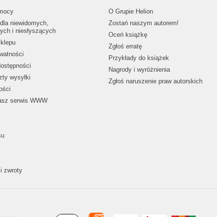
mocy
O Grupie Helion
dla niewidomych,
Zostań naszym autorem!
ych i niesłyszących
Oceń książkę
klepu
Zgłoś erratę
ywatności
Przykłady do książek
dostępności
Nagrody i wyróżnienia
zty wysyłki
Zgłoś naruszenie praw autorskich
ości
nasz serwis WWW
su
i zwroty