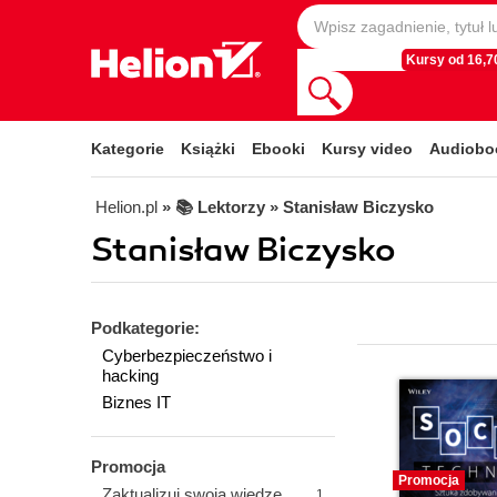
Kursy od 16,70
Kategorie
Książki
Ebooki
Kursy video
Audiobo
Helion.pl
» 📚 Lektorzy » Stanisław Biczysko
Stanisław Biczysko
Podkategorie:
Cyberbezpieczeństwo i
hacking
Biznes IT
Promocja
Promocja
Zaktualizuj swoją wiedzę
1