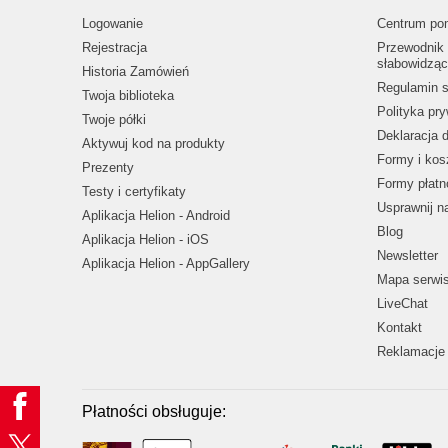
Logowanie
Centrum po
Rejestracja
Przewodnik 
słabowidząc
Historia Zamówień
Regulamin s
Twoja biblioteka
Polityka pr
Twoje półki
Deklaracja 
Aktywuj kod na produkty
Formy i kos
Prezenty
Formy płatn
Testy i certyfikaty
Usprawnij 
Aplikacja Helion - Android
Blog
Aplikacja Helion - iOS
Newsletter
Aplikacja Helion - AppGallery
Mapa serwi
LiveChat
Kontakt
Reklamacje 
Płatności obsługuje: