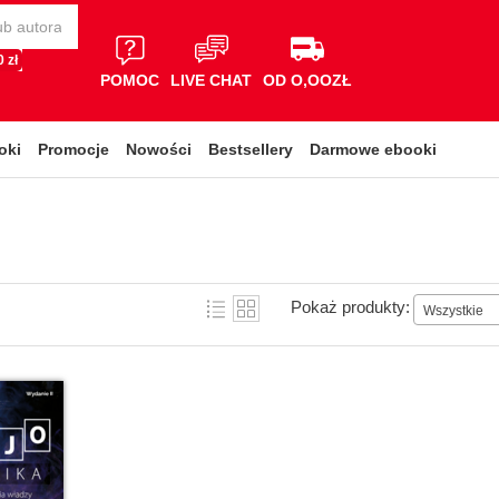
 zł
POMOC
LIVE CHAT
OD O,OOZŁ
oki
Promocje
Nowości
Bestsellery
Darmowe ebooki
Pokaż produkty:
Wszystkie