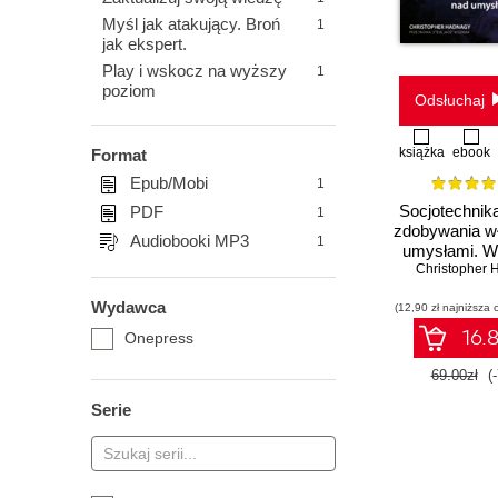
Myśl jak atakujący. Broń
1
jak ekspert.
Play i wskocz na wyższy
1
poziom
Odsłuchaj
książka
ebook
Format
Epub/Mobi
1
Socjotechnik
PDF
1
zdobywania w
Audiobooki MP3
1
umysłami. Wy
Christopher 
Wydawca
(12,90 zł najniższa 
16.8
Onepress
69.00zł
(
Serie