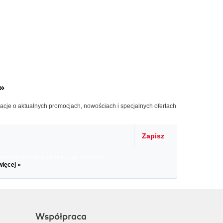
»
macje o aktualnych promocjach, nowościach i specjalnych ofertach
Zapisz
il informacje o zniżkach, promocjach
więcej »
Współpraca