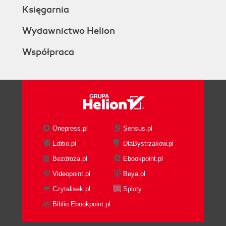
Księgarnia
Wydawnictwo Helion
Współpraca
Onepress.pl
Sensus.pl
Editio.pl
DlaBystrzakow.pl
Bezdroza.pl
Ebookpoint.pl
Videopoint.pl
Beya.pl
Czytalisek.pl
Sploty
Biblio.Ebookpoint.pl