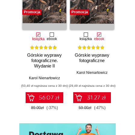
Promocja
Promocja
książka
ebook
książka
ebook
Górskie wyprawy
Górskie wyprawy
fotograficzne.
fotograficzne
Wydanie II
poszerzone
Karol Nienartowicz
Karol Nienartowicz
(53,40 zł najniższa cena z 30 dni)
(29,49 zł najniższa cena z 30 dni)
56.07 zł
31.27 zł
89.00zł
(-37%)
59.00zł
(-47%)