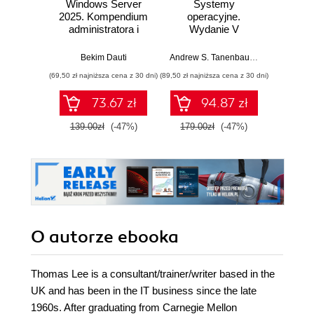
Windows Server
Systemy
Windo
2025. Kompendium
operacyjne.
2025
administratora i
Wydanie V
przygotowanie do
Pad
egzaminu AZ-800.
Bekim Dauti
Andrew S. Tanenbaum
,
Herbert Bos
Wydanie IV
(69,50 zł najniższa cena z 30 dni)
(89,50 zł najniższa cena z 30 dni)
(125,10 zł 
73.67 zł
94.87 zł
139.00zł
(-47%)
179.00zł
(-47%)
139.0
O autorze
ebooka
Thomas Lee is a consultant/trainer/writer based in the
UK and has been in the IT business since the late
1960s. After graduating from Carnegie Mellon