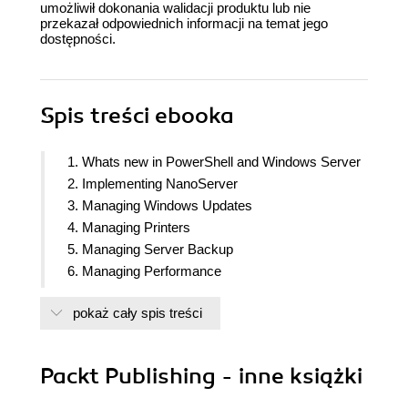
umożliwił dokonania walidacji produktu lub nie
przekazał odpowiednich informacji na temat jego
dostępności.
Spis treści
ebooka
1. Whats new in PowerShell and Windows Server
2. Implementing NanoServer
3. Managing Windows Updates
4. Managing Printers
5. Managing Server Backup
6. Managing Performance
7. Troubleshooting Servers
pokaż cały spis treści
8. Managing Windows Network Services
9. Managing Network Shares
10. Managing Internet Information Server
Packt Publishing - inne książki
11. Managing Hyper-V
12. Managing Azure