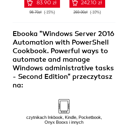
83.90 zł
242.10 zł
tasks - Fourth
E
Edition
98.70zł
(-15%)
269.00zł
(-10%)
139.0
Ebooka
"Windows Server 2016
Automation with PowerShell
Cookbook. Powerful ways to
automate and manage
Windows administrative tasks
- Second Edition"
przeczytasz
na:
czytnikach Inkbook, Kindle, Pocketbook,
Onyx Booxs i innych