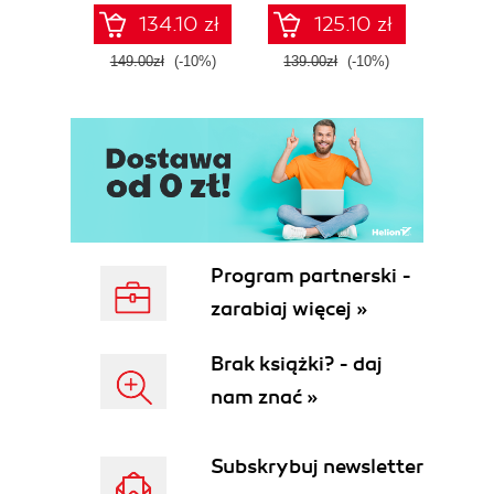
Fourth Edition
Microsoft Fabric -
def
134.10 zł
125.10 zł
Fourth Edition
ATT&C
tool
149.00zł
(-10%)
139.00zł
(-10%)
129.0
E
Program partnerski -
zarabiaj więcej »
Brak książki? - daj
nam znać »
Subskrybuj newsletter