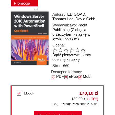
Promocja
Autorzy:
ED GOAD
,
Thomas Lee
,
David Cobb
Wydawnictwo:
Packt
Publishing
(Z chęcią
przeczytam książkę w
języku polskim)
Ocena:
Bądź pierwszym, który
oceni tę książkę
Stron:
660
Dostępne formaty:
PDF
ePub
Mobi
170,10 zł
Ebook
189,00 zł
(-10%)
170,10 zł najniższa cena z 30 dni