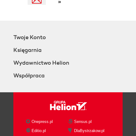
»
Twoje Konto
Księgarnia
Wydawnictwo Helion
Współpraca
Onepress.pl
Sensus.pl
Editio.pl
DlaBystrzakow.pl