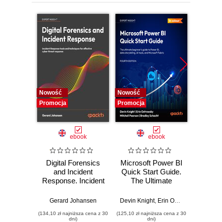
13. Using Desired State Configuration
Nowość
Nowość
Nowość
Promocja
Promocja
Promocj
ebook
ebook
Digital Forensics
Microsoft Power BI
Pract
and Incident
Quick Start Guide.
Intel
Response. Incident
The Ultimate
Data-D
Response tools
Beginner's Guide
Hunti
and techniques for
to Power BI, Data
your c
Gerard Johansen
Devin Knight
,
Erin Ostrowsky
,
Mitchel
effective cyber
Storytelling, AI
effor
(134,10 zł najniższa cena z 30
(125,10 zł najniższa cena z 30
(116,10 zł 
threat response -
Tools, and
dete
dni)
dni)