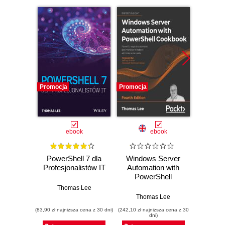
Promocja
Promocja
Promocj
ebook
ebook
PowerShell 7 dla
Windows Server
Wind
Profesjonalistów IT
Automation with
En
PowerShell
Admin
Cookbook.
Unleas
Thomas Lee
Powerful ways to
of Win
Thomas Lee
Manuel S
automate and
ef
(83,90 zł najniższa cena z 30 dni)
(242,10 zł najniższa cena z 30
(125,10 zł 
manage Windows
tech
dni)
administrative
strateg