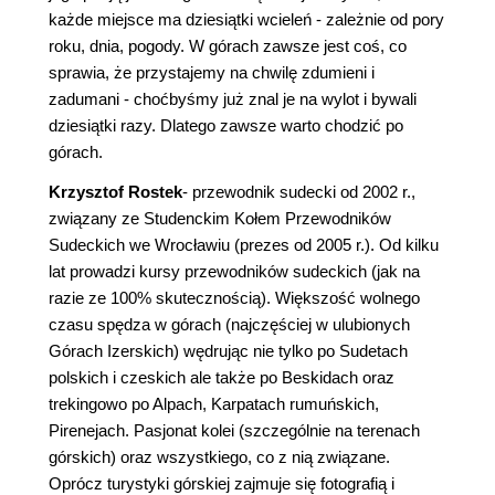
każde miejsce ma dziesiątki wcieleń - zależnie od pory
roku, dnia, pogody. W górach zawsze jest coś, co
sprawia, że przystajemy na chwilę zdumieni i
zadumani - choćbyśmy już znal je na wylot i bywali
dziesiątki razy. Dlatego zawsze warto chodzić po
górach.
Krzysztof Rostek
- przewodnik sudecki od 2002 r.,
związany ze Studenckim Kołem Przewodników
Sudeckich we Wrocławiu (prezes od 2005 r.). Od kilku
lat prowadzi kursy przewodników sudeckich (jak na
razie ze 100% skutecznością). Większość wolnego
czasu spędza w górach (najczęściej w ulubionych
Górach Izerskich) wędrując nie tylko po Sudetach
polskich i czeskich ale także po Beskidach oraz
trekingowo po Alpach, Karpatach rumuńskich,
Pirenejach. Pasjonat kolei (szczególnie na terenach
górskich) oraz wszystkiego, co z nią związane.
Oprócz turystyki górskiej zajmuje się fotografią i