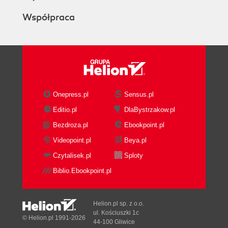
Trasa 27. Jodłów - Jasień - Międzylesie
Współpraca
Trasa 28. Bolesławów - Postawna - Nowy
Gierałtów
GÓRY OPAWSKIE
Trasa 29. Pokrzywna - Krzyżówka - Jarnołtówek
Trasa 30. Jarnołtówek - Biskupia Kopa - Zlaté
Hory
Onepress.pl
Sensus.pl
Informacje praktyczne
Editio.pl
DlaBystrzakow.pl
Informacje krajoznawcze
Bezdroza.pl
Ebookpoint.pl
Najważniejsze miejscowości
Videopoint.pl
Beya.pl
Indeks
Czytalisek.pl
Sploty
Biblio.Ebookpoint.pl
Helion.pl sp. z o.o.
ul. Kościuszki 1c
© Helion.pl 1991-2026
44-100 Gliwice