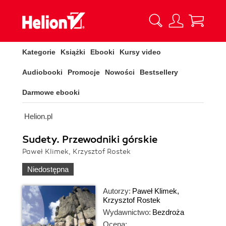
Kategorie
Książki
Ebooki
Kursy video
Audiobooki
Promocje
Nowości
Bestsellery
Darmowe ebooki
Helion.pl
Sudety. Przewodniki górskie
Paweł Klimek, Krzysztof Rostek
Niedostępna
Autorzy:
Paweł Klimek
,
Krzysztof Rostek
Wydawnictwo:
Bezdroża
Ocena: