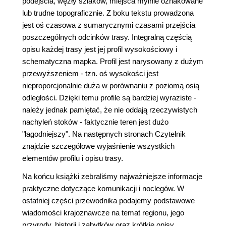
podejścia, węzły szlaków, miejsca mylnie oznakowane
lub trudne topograficznie. Z boku tekstu prowadzona
jest oś czasowa z sumarycznymi czasami przejścia
poszczególnych odcinków trasy. Integralną częścią
opisu każdej trasy jest jej profil wysokościowy i
schematyczna mapka. Profil jest narysowany z dużym
przewyższeniem - tzn. oś wysokości jest
nieproporcjonalnie duża w porównaniu z poziomą osią
odległości. Dzięki temu profile są bardziej wyraziste -
należy jednak pamiętać, że nie oddają rzeczywistych
nachyleń stoków - faktycznie teren jest dużo
"łagodniejszy". Na następnych stronach Czytelnik
znajdzie szczegółowe wyjaśnienie wszystkich
elementów profilu i opisu trasy.
Na końcu książki zebraliśmy najważniejsze informacje
praktyczne dotyczące komunikacji i noclegów. W
ostatniej części przewodnika podajemy podstawowe
wiadomości krajoznawcze na temat regionu, jego
przyrody, historii i zabytków oraz krótkie opisy