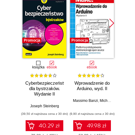
Promocja
Promocja
Promocj
książka
ebook
ebook
ksią
Cyberbezpieczeństwo
Wprowadzenie do
dla bystrzaków.
Arduino, wyd. II
zapr
Wydanie II
r
Zast
Massimo Banzi
,
Michael Shiloh
Rasp
Joseph Steinberg
Dan
Py
(39,50 zł najniższa cena z 30 dni)
(9,90 zł najniższa cena z 30 dni)
(49,50 zł naj
tw
auton
40.29 zł
49.98 zł
robot