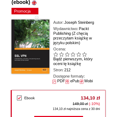
(ebook)
Promocja
Autor:
Joseph Steinberg
Wydawnictwo:
Packt
Publishing
(Z chęcią
przeczytam książkę w
języku polskim)
Ocena:
Bądź pierwszym, który
oceni tę książkę
Stron:
212
Dostępne formaty:
PDF
ePub
Mobi
134,10 zł
Ebook
149,00 zł
(-10%)
134,10 zł najniższa cena z 30 dni