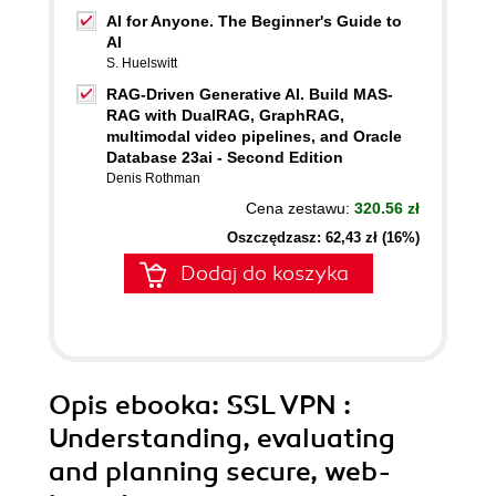
AI for Anyone. The Beginner's Guide to
AI
S. Huelswitt
RAG-Driven Generative AI. Build MAS-
RAG with DualRAG, GraphRAG,
multimodal video pipelines, and Oracle
Database 23ai - Second Edition
Denis Rothman
Cena zestawu:
320.56 zł
Oszczędzasz: 62,43 zł (16%)
Dodaj do koszyka
Opis
ebooka
: SSL VPN :
Understanding, evaluating
and planning secure, web-