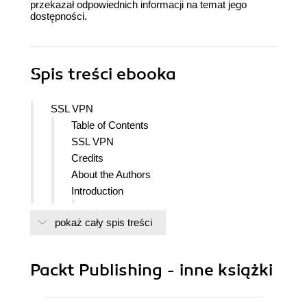
przekazał odpowiednich informacji na temat jego
dostępności.
Spis treści
ebooka
SSL VPN
Table of Contents
SSL VPN
Credits
About the Authors
Introduction
What This Book Covers
pokaż cały spis treści
Conventions
Reader Feedback
Customer Support
Packt Publishing - inne książki
Errata
Questions
1. Introduction to SSL VPN