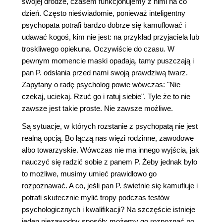
swojej drodze, czasem funkcjonujemy z nimi na co
dzień. Często nieświadomie, ponieważ inteligentny
psychopata potrafi bardzo dobrze się kamuflować i
udawać kogoś, kim nie jest: na przykład przyjaciela lub
troskliwego opiekuna. Oczywiście do czasu. W
pewnym momencie maski opadają, tamy puszczają i
pan P. odsłania przed nami swoją prawdziwą twarz.
Zapytany o radę psycholog powie wówczas: "Nie
czekaj, uciekaj. Rzuć go i ratuj siebie". Tyle że to nie
zawsze jest takie proste. Nie zawsze możliwe.
Są sytuacje, w których rozstanie z psychopatą nie jest
realną opcją. Bo łączą nas więzi rodzinne, zawodowe
albo towarzyskie. Wówczas nie ma innego wyjścia, jak
nauczyć się radzić sobie z panem P. Żeby jednak było
to możliwe, musimy umieć prawidłowo go
rozpoznawać. A co, jeśli pan P. świetnie się kamufluje i
potrafi skutecznie mylić tropy podczas testów
psychologicznych i kwalifikacji? Na szczęście istnieje
jeden niezawodny sposób: możemy go rozpoznać po