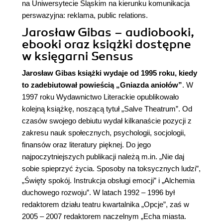
na Uniwersytecie Śląskim na kierunku komunikacja
perswazyjna: reklama, public relations.
Jarosław Gibas – audiobooki,
ebooki oraz książki dostępne
w księgarni Sensus
Jarosław Gibas książki
wydaje od 1995 roku, kiedy
to zadebiutował powieścią „Gniazda aniołów”
. W
1997 roku Wydawnictwo Literackie opublikowało
kolejną książkę, noszącą tytuł „Salve Theatrum”. Od
czasów swojego debiutu wydał kilkanaście pozycji z
zakresu nauk społecznych, psychologii, socjologii,
finansów oraz literatury pięknej. Do jego
najpoczytniejszych publikacji należą m.in. „
Nie daj
sobie spieprzyć życia. Sposoby na toksycznych ludzi
”,
„Święty spokój. Instrukcja obsługi emocji” i „
Alchemia
duchowego rozwoju
”. W latach 1992 – 1996 był
redaktorem działu teatru kwartalnika „Opcje”, zaś w
2005 – 2007 redaktorem naczelnym „Echa miasta.