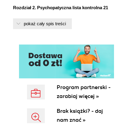
Rozdział 2. Psychopatyczna lista kontrolna 21
Rozdział 3. Czy ja jestem psychopatą, czyli skala
pokaż cały spis treści
LSRP 37
Rozdział 4. A może on się zmieni? 47
Rozdział 5. Szalona strategia walki z szaleńcem 55
Rozdział 6. Gaslighting, czyli nie daj sobie wmówić,
że jesteś walnięty 63
Rozdział 7. Psychopatyczny perfekcjonista, czyli
Program partnerski -
mieszanka wybuchowa! 73
zarabiaj więcej »
Rozdział 8. Dominacja poprzez zarzut emocjonalny,
Brak książki? - daj
czyli jak upolować geparda 83
nam znać »
Rozdział 9. Repozycjonowanie, czyli inwazja