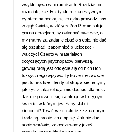
zwykle bywa w poradnikach. Rozdział po
rozdziale, każdy z tytułem i sugestywnym
cytatem na początku, książka prowadzi nas
w głąb świata, w którym Pan P. manipuluje i
gra na emocjach, by osiągnąć swe cele, a
my mamy za zadanie dbać o siebie, nie dać
się oszukać i zapomnieć o ucieczce -
walczyć! Często w materiałach
dotyczących psychopatów pierwszą,
główną radą jest odcięcie się od nich i ich
toksycznego wpływu. Tylko że nie zawsze
jest to możliwe. Ten tytuł skupia się na tym,
jak żyć z taką relacją i nie dać się stłamsić.
Jak nie pozwolić się zamknąć w fikcyjnym
świecie, w którym jesteśmy słabi i
nieudolni? Trwać w kontakcie ze znajomymi
i rodziną, prosić ich o opinię. Jak nie dać
sobie wmówić, że odczuwamy jakąś
emocję, na przykład gniew czy