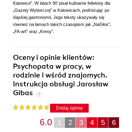
Katowice”. W latach 90’ pisał kulinarne felietony dla
„Gazety Wyborczej” w Katowicach, podróżując po
śląskiej gastronomii. Jego teksty ukazywały się
również na łamach takich czasopism jak „NaGłos”,
„FA-art” oraz „Kresy”.
Oceny i opinie klientów:
Psychopata w pracy, w
rodzinie i wśród znajomych.
Instrukcja obsługi Jarosław
Gibas
Dodaj opinię
6.0
1
2
3
4
5
6