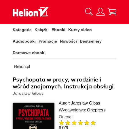
Kategorie
Książki
Ebooki
Kursy video
Audiobooki
Promocje
Nowości
Bestsellery
Darmowe ebooki
Helion.pl
Psychopata w pracy, w rodzinie i
wśród znajomych. Instrukcja obsługi
Jarosław Gibas
Autor:
Jarosław Gibas
Wydawnictwo:
Onepress
Ocena:
6.0
/
6